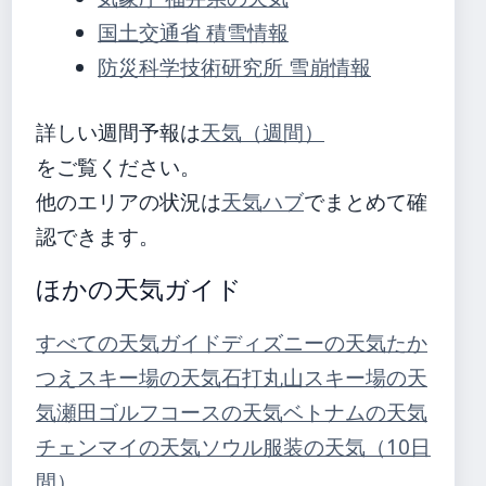
国土交通省 積雪情報
防災科学技術研究所 雪崩情報
詳しい週間予報は
天気（週間）
をご覧ください。
他のエリアの状況は
天気ハブ
でまとめて確
認できます。
ほかの天気ガイド
すべての天気ガイド
ディズニーの天気
たか
つえスキー場の天気
石打丸山スキー場の天
気
瀬田ゴルフコースの天気
ベトナムの天気
チェンマイの天気
ソウル服装の天気（10日
間）