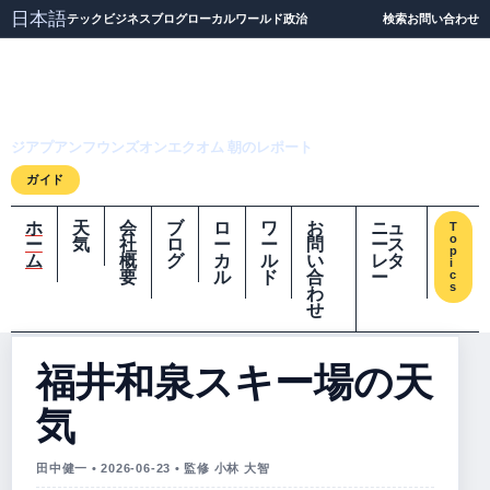
日本語
テック
ビジネス
ブログ
ローカル
ワールド
政治
検索
お問い合わせ
ジアプアンフウンズオ
ンエクオム
ジアプアンフウンズオンエクオム 朝のレポート
ガイド
ホ
天
会
ブ
ロ
ワ
お
ニュ
T
o
ー
気
社
ロ
ー
ー
問
ース
p
ム
概
グ
カ
ル
い
レタ
i
要
ル
ド
合
ー
c
s
わ
せ
福井和泉スキー場の天
気
田中健一 • 2026-06-23 • 監修 小林 大智