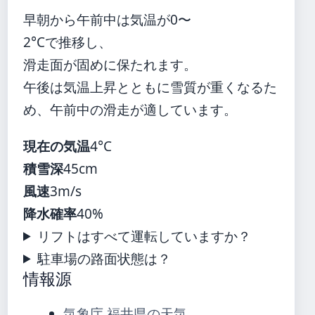
早朝から午前中は気温が0〜
2°Cで推移し、
滑走面が固めに保たれます。
午後は気温上昇とともに雪質が重くなるた
め、午前中の滑走が適しています。
現在の気温
4°C
積雪深
45cm
風速
3m/s
降水確率
40%
リフトはすべて運転していますか？
駐車場の路面状態は？
情報源
気象庁 福井県の天気