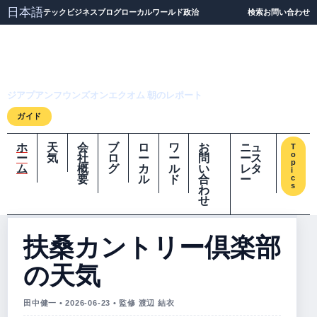
日本語
テック
ビジネス
ブログ
ローカル
ワールド
政治
検索
お問い合わせ
ジアプアンフウンズオ
ンエクオム
ジアプアンフウンズオンエクオム 朝のレポート
ガイド
ホ
天
会
ブ
ロ
ワ
お
ニュ
T
o
ー
気
社
ロ
ー
ー
問
ース
p
ム
概
グ
カ
ル
い
レタ
i
要
ル
ド
合
ー
c
s
わ
せ
扶桑カントリー倶楽部
の天気
田中健一 • 2026-06-23 • 監修 渡辺 結衣