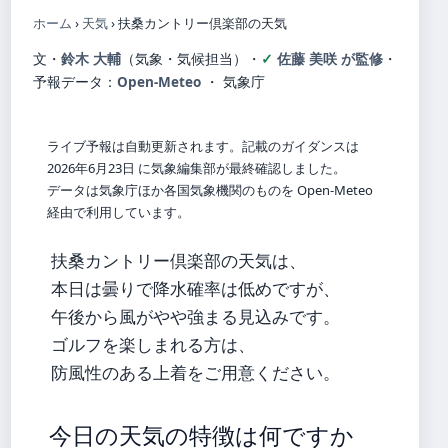
ホーム
›
天気
›
扶桑カントリー倶楽部の天気
文・
鈴木 大輔
（気象・気候担当）
・
佐藤 美咲 が監修
・
予報データ：
Open-Meteo
・ 気象庁
ライブ予報は自動更新されます。記載のガイダンスは
2026年6月23日 に気象編集部が最終確認しました。
データは気象庁ほか各国気象機関のものを Open-Meteo
経由で利用しています。
扶桑カントリー倶楽部の天気は、
本日は曇りで降水確率は低めですが、
午後から風がやや強まる見込みです。
ゴルフを楽しまれる方は、
防風性のある上着をご用意ください。
今日の天気の特徴は何ですか