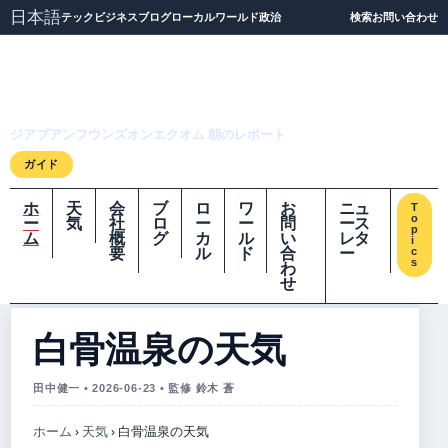
日本語
テック
ビジネス
ブログ
ローカル
ワールド
政治
検索
お問い合わせ
ジアプアンフウンズオ
ンエクオム
ジアプアンフウンズオンエクオム 朝のレポート
ガイド
ホ
天
会
ブ
ロ
ワ
お
ニュ
T
o
ー
気
社
ロ
ー
ー
問
ース
p
ム
概
グ
カ
ル
い
レタ
i
要
ル
ド
合
ー
c
s
わ
せ
白骨温泉の天気
田中健一 • 2026-06-23 • 監修 鈴木 蒼
ホーム
›
天気
›
白骨温泉の天気