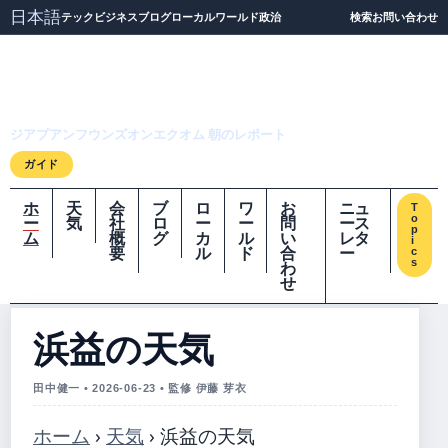
日本語
テック
ビジネス
ブログ
ローカル
ワールド
政治
検索
お問い合わせ
ジアプアンフウンズオ
ンエクオム
ジアプアンフウンズオンエクオム 朝のレポート
ガイド
ホ
天
会
ブ
ロ
ワ
お
ニュ
T
o
ー
気
社
ロ
ー
ー
問
ース
p
ム
概
グ
カ
ル
い
レタ
i
要
ル
ド
合
ー
c
s
わ
せ
浜益の天気
田中健一 • 2026-06-23 • 監修 伊藤 芽衣
ホーム
›
天気
›
浜益の天気