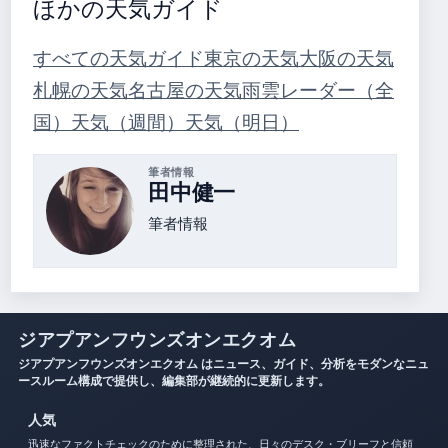
ほかの天気ガイド
すべての天気ガイド
東京の天気
大阪の天気
札幌の天気
名古屋の天気
雨雲レーダー（全
国）
天気（週間）
天気（明日）
筆者情報
田中健一
筆者情報
ジアプアンフウンズオンエクオム
ジアプアンフウンズオンエクオム はニュース、ガイド、分析をモダンなニュ
ースルーム構成で提供し、編集部が継続的に更新します。
人気
迅速なファクトチェックのために整理された、日々のデスク・ブリーフと信頼