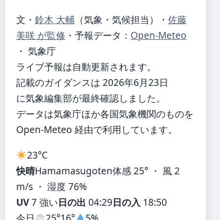
文・
鈴木 大輔
（気象・気候担当）
・
佐藤
美咲 が監修
・
予報データ：
Open-Meteo
・ 気象庁
ライブ予報は自動更新されます。
記載のガイダンスは 2026年6月23日
に気象編集部が最終確認しました。
データは気象庁ほか各国気象機関のものを
Open-Meteo 経由で利用しています。
23°
C
快晴
Hamamasugoten
体感 25° ・ 風 2
m/s ・ 湿度 76%
UV
7 強い
日の出
04:29
日の入
18:50
今日
25°
16°
5%