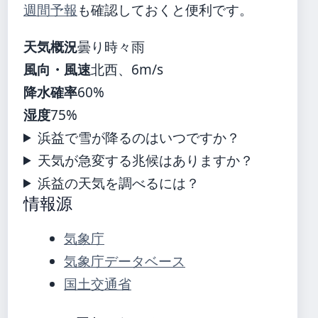
週間予報
も確認しておくと便利です。
天気概況
曇り時々雨
風向・風速
北西、6m/s
降水確率
60%
湿度
75%
浜益で雪が降るのはいつですか？
天気が急変する兆候はありますか？
浜益の天気を調べるには？
情報源
気象庁
気象庁データベース
国土交通省