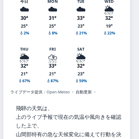
今日
MON
TUE
WED
☁️
☁️
☁️
🌦️
30°
31°
33°
32°
25°
25°
23°
19°
💧2%
💧8%
💧21%
💧22%
THU
FRI
SAT
🌦️
⛈️
🌦️
32°
33°
32°
21°
21°
23°
💧67%
💧87%
💧59%
ライブデータ提供：
Open-Meteo
・ 自動更新 ・
飛騨の天気は、
上のライブ予報で現在の気温や風向きを確認
した上で、
山間部特有の急な天候変化に備えて行動を決