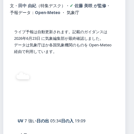
文・
田中 由紀
（特集デスク）
・
佐藤 美咲 が監修
・
予報データ：
Open-Meteo
・ 気象庁
ライブ予報は自動更新されます。記載のガイダンスは
2026年6月23日 に気象編集部が最終確認しました。
データは気象庁ほか各国気象機関のものを Open-Meteo
経由で利用しています。
☁️
25°
C
曇り
Hita
体感 30° ・ 風 1 m/s ・ 湿度 80%
UV
7 強い
日の出
05:34
日の入
19:09