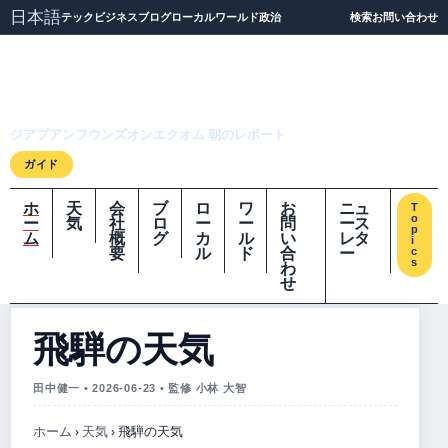
日本語
テック
ビジネス
ブログ
ローカル
ワールド
政治
検索
お問い合わせ
ジアプアンフウンズオ
ンエクオム
ジアプアンフウンズオンエクオム 朝のレポート
ガイド
ホ
天
会
ブ
ロ
ワ
お
ニュ
T
o
ー
気
社
ロ
ー
ー
問
ース
p
ム
概
グ
カ
ル
い
レタ
i
要
ル
ド
合
ー
c
s
わ
せ
飛騨の天気
田中健一 • 2026-06-23 • 監修 小林 大智
ホーム
›
天気
›
飛騨の天気