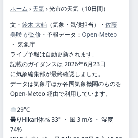
ホーム
›
天気
›
光市の天気（10日間）
文・
鈴木 大輔
（気象・気候担当）
・
佐藤
美咲 が監修
・
予報データ：
Open-Meteo
・ 気象庁
ライブ予報は自動更新されます。
記載のガイダンスは 2026年6月23日
に気象編集部が最終確認しました。
データは気象庁ほか各国気象機関のものを
Open-Meteo 経由で利用しています。
29°
C
曇り
Hikari
体感 33° ・ 風 3 m/s ・ 湿度
74%