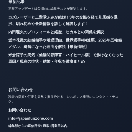
最新記事
速報アップデートは公開前に編集デスクが確認します。
カズレーザーと二階堂ふみが結婚！9年の交際を経て別居婚を選
択、馴れ初めや最新情報を詳しく解説します！
内田理央のプロフィールと経歴、ヒカルとの関係を解説
坂本花織の結婚相手や引退理由、世界選手権4連覇、2026年五輪銀
メダル、綺麗になった理由を解説【最新情報】
米倉涼子の病気（仙腸関節障害・ハイヒール病）で歩けなくなった
原因と現在の症状・結婚・年収を徹底まとめ
お問い合わせ
読者の指摘や訂正を素早く振り分ける、レスポンス重視のコンタクト・デス
ク。
お問い合わせ
info@japanfunzone.com
編集部からの返信目安: 通常1営業日以内。