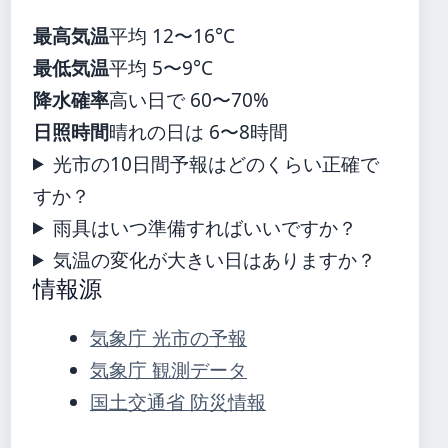
最高気温
平均 12〜16°C
最低気温
平均 5〜9°C
降水確率
高い日で 60〜70%
日照時間
晴れの日は 6〜8時間
光市の10日間予報はどのくらい正確で
すか？
雨具はいつ準備すればいいですか？
気温の変化が大きい日はありますか？
情報源
気象庁 光市の予報
気象庁 観測データ
国土交通省 防災情報