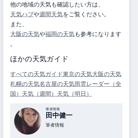
他の地域の天気も確認したい方は、
天気ハブ
や
週間天気
をご覧ください。
また、
大阪の天気
や
福岡の天気
も参考になります
。
ほかの天気ガイド
すべての天気ガイド
東京の天気
大阪の天気
札幌の天気
名古屋の天気
雨雲レーダー（全
国）
天気（週間）
天気（明日）
筆者情報
田中健一
筆者情報