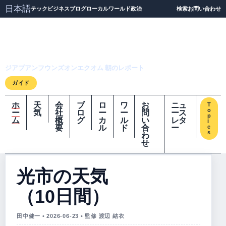
日本語
テック
ビジネス
ブログ
ローカル
ワールド
政治
検索
お問い合わせ
ジアプアンフウンズオ
ンエクオム
ジアプアンフウンズオンエクオム 朝のレポート
ガイド
ホ
天
会
ブ
ロ
ワ
お
ニュ
T
o
ー
気
社
ロ
ー
ー
問
ース
p
ム
概
グ
カ
ル
い
レタ
i
要
ル
ド
合
ー
c
s
わ
せ
光市の天気
（10日間）
田中健一 • 2026-06-23 • 監修 渡辺 結衣