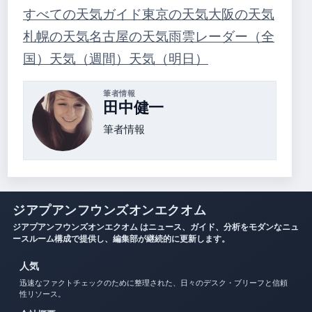
すべての天気ガイド
東京の天気
大阪の天気
札幌の天気
名古屋の天気
雨雲レーダー（全
国）
天気（週間）
天気（明日）
筆者情報
田中健一
筆者情報
ジアプアンフウンズオンエクオム
ジアプアンフウンズオンエクオム はニュース、ガイド、分析をモダンなニュ
ースルーム構成で提供し、編集部が継続的に更新します。
人気
迅速なファクトチェックのために整理された、日々のデスク・ブリーフと信頼
性リソース。