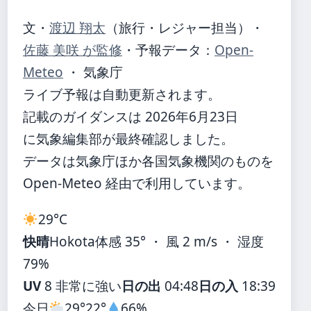
文・
渡辺 翔太
（旅行・レジャー担当）
・
佐藤 美咲 が監修
・
予報データ：
Open-
Meteo
・ 気象庁
ライブ予報は自動更新されます。
記載のガイダンスは 2026年6月23日
に気象編集部が最終確認しました。
データは気象庁ほか各国気象機関のものを
Open-Meteo 経由で利用しています。
29°
C
快晴
Hokota
体感 35° ・ 風 2 m/s ・ 湿度
79%
UV
8 非常に強い
日の出
04:48
日の入
18:39
今日
29°
22°
66%