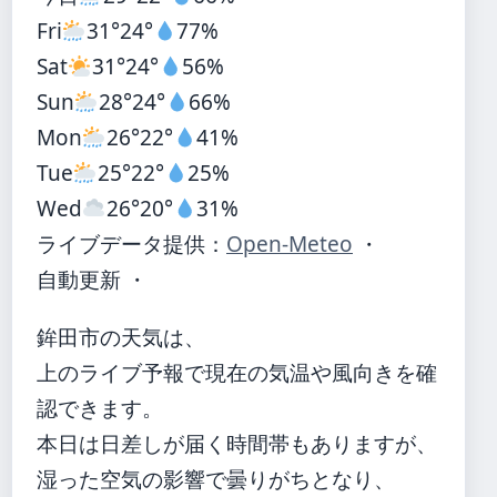
Fri
31°
24°
77%
Sat
31°
24°
56%
Sun
28°
24°
66%
Mon
26°
22°
41%
Tue
25°
22°
25%
Wed
26°
20°
31%
ライブデータ提供：
Open-Meteo
・
自動更新 ・
鉾田市の天気は、
上のライブ予報で現在の気温や風向きを確
認できます。
本日は日差しが届く時間帯もありますが、
湿った空気の影響で曇りがちとなり、