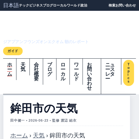
日本語
テック
ビジネス
ブログ
ローカル
ワールド
政治
検索
お問い合わせ
ジアプアンフウンズオ
ンエクオム
ジアプアンフウンズオンエクオム 朝のレポート
ガイド
ホ
天
会
ブ
ロ
ワ
お
ニュ
T
o
ー
気
社
ロ
ー
ー
問
ース
p
ム
概
グ
カ
ル
い
レタ
i
要
ル
ド
合
ー
c
s
わ
せ
鉾田市の天気
田中健一 • 2026-06-23 • 監修 渡辺 結衣
ホーム
›
天気
›
鉾田市の天気