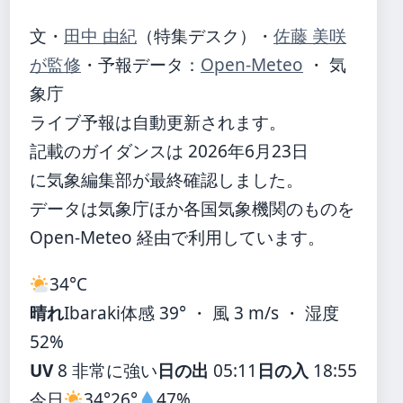
文・
田中 由紀
（特集デスク）
・
佐藤 美咲
が監修
・
予報データ：
Open-Meteo
・ 気
象庁
ライブ予報は自動更新されます。
記載のガイダンスは 2026年6月23日
に気象編集部が最終確認しました。
データは気象庁ほか各国気象機関のものを
Open-Meteo 経由で利用しています。
34°
C
晴れ
Ibaraki
体感 39° ・ 風 3 m/s ・ 湿度
52%
UV
8 非常に強い
日の出
05:11
日の入
18:55
今日
34°
26°
47%