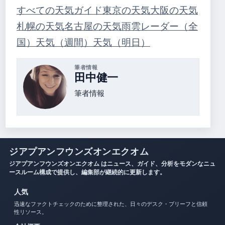
すべての天気ガイド
東京の天気
大阪の天気
札幌の天気
名古屋の天気
雨雲レーダー（全
国）
天気（週間）
天気（明日）
筆者情報
田中健一
筆者情報
ジアプアンフウンズオンエクオム
ジアプアンフウンズオンエクオム はニュース、ガイド、分析をモダンなニュ
ースルーム構成で提供し、編集部が継続的に更新します。
人気
迅速なファクトチェックのために整理された、日々のデスク・ブリーフと信頼
性リソース。