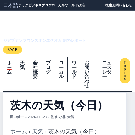
日本語
テック
ビジネス
ブログ
ローカル
ワールド
政治
検索
お問い合わせ
ジアプアンフウンズオ
ンエクオム
ジアプアンフウンズオンエクオム 朝のレポート
ガイド
ホ
天
会
ブ
ロ
ワ
お
ニュ
T
o
ー
気
社
ロ
ー
ー
問
ース
p
ム
概
グ
カ
ル
い
レタ
i
要
ル
ド
合
ー
c
s
わ
せ
茨木の天気（今日）
田中健一 • 2026-06-23 • 監修 小林 大智
ホーム
›
天気
›
茨木の天気（今日）