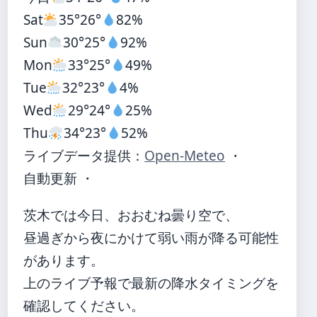
Sat
35°
26°
82%
Sun
30°
25°
92%
Mon
33°
25°
49%
Tue
32°
23°
4%
Wed
29°
24°
25%
Thu
34°
23°
52%
ライブデータ提供：
Open-Meteo
・
自動更新 ・
茨木では今日、おおむね曇り空で、
昼過ぎから夜にかけて弱い雨が降る可能性
があります。
上のライブ予報で最新の降水タイミングを
確認してください。