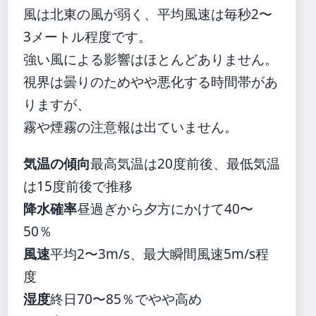
風は北東の風が弱く、平均風速は毎秒2〜
3メートル程度です。
強い風による影響はほとんどありません。
視界は曇りのためやや悪化する時間帯があ
りますが、
霧や煙霧の注意報は出ていません。
気温の傾向
最高気温は20度前後、最低気温
は15度前後で推移
降水確率
昼過ぎから夕方にかけて40〜
50％
風速
平均2〜3m/s、最大瞬間風速5m/s程
度
湿度
終日70〜85％でやや高め