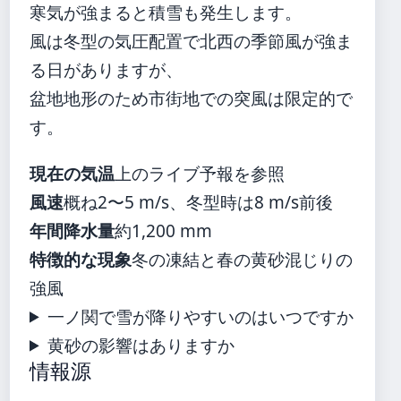
寒気が強まると積雪も発生します。
風は冬型の気圧配置で北西の季節風が強ま
る日がありますが、
盆地地形のため市街地での突風は限定的で
す。
現在の気温
上のライブ予報を参照
風速
概ね2〜5 m/s、冬型時は8 m/s前後
年間降水量
約1,200 mm
特徴的な現象
冬の凍結と春の黄砂混じりの
強風
一ノ関で雪が降りやすいのはいつですか
黄砂の影響はありますか
情報源