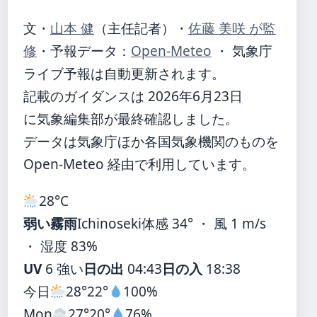
文・
山本 健
（主任記者）
・
佐藤 美咲 が監
修
・
予報データ：
Open-Meteo
・ 気象庁
ライブ予報は自動更新されます。
記載のガイダンスは 2026年6月23日
に気象編集部が最終確認しました。
データは気象庁ほか各国気象機関のものを
Open-Meteo 経由で利用しています。
28°
C
弱い霧雨
Ichinoseki
体感 34° ・ 風 1 m/s
・ 湿度 83%
UV
6 強い
日の出
04:43
日の入
18:38
今日
28°
22°
100%
Mon
27°
20°
76%