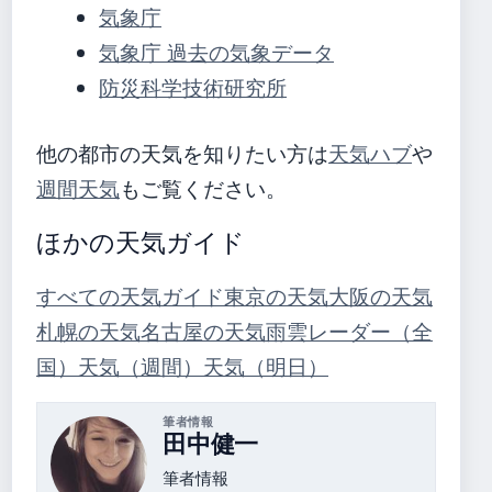
気象庁
気象庁 過去の気象データ
防災科学技術研究所
他の都市の天気を知りたい方は
天気ハブ
や
週間天気
もご覧ください。
ほかの天気ガイド
すべての天気ガイド
東京の天気
大阪の天気
札幌の天気
名古屋の天気
雨雲レーダー（全
国）
天気（週間）
天気（明日）
筆者情報
田中健一
筆者情報