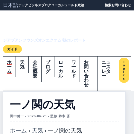
日本語
テック
ビジネス
ブログ
ローカル
ワールド
政治
検索
お問い合わせ
ジアプアンフウンズオ
ンエクオム
ジアプアンフウンズオンエクオム 朝のレポート
ガイド
ホ
天
会
ブ
ロ
ワ
お
ニュ
T
o
ー
気
社
ロ
ー
ー
問
ース
p
ム
概
グ
カ
ル
い
レタ
i
要
ル
ド
合
ー
c
s
わ
せ
一ノ関の天気
田中健一 • 2026-06-23 • 監修 鈴木 蒼
ホーム
›
天気
›
一ノ関の天気