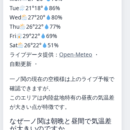
Tue
21°
18°
86%
Wed
27°
20°
80%
Thu
26°
22°
77%
Fri
29°
22°
69%
Sat
26°
22°
51%
ライブデータ提供：
Open-Meteo
・
自動更新 ・
一ノ関の現在の空模様は上のライブ予報で
確認できますが、
このエリアは内陸盆地特有の昼夜の気温差
が大きい点が特徴です。
なぜ一ノ関は朝晩と昼間で気温差
が大きいのですか