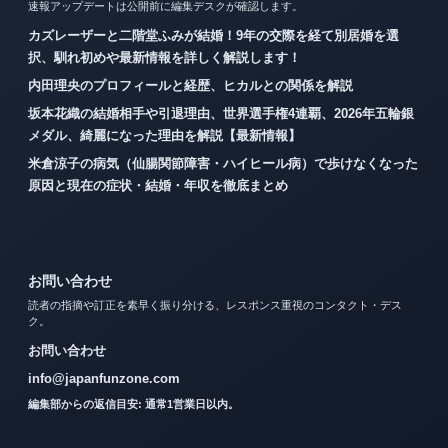
速報アップデートは公開前に編集デスクが確認します。
カズレーザーと二階堂ふみが結婚！9年の交際を経て別居婚を選
択、馴れ初めや最新情報を詳しく解説します！
内田理央のプロフィールと経歴、ヒカルとの関係を解説
坂本花織の結婚相手や引退理由、世界選手権4連覇、2026年五輪銀
メダル、綺麗になった理由を解説【最新情報】
米倉涼子の病気（仙腸関節障害・ハイヒール病）で歩けなくなった
原因と現在の症状・結婚・年収を徹底まとめ
お問い合わせ
読者の指摘や訂正を素早く振り分ける、レスポンス重視のコンタクト・デス
ク。
お問い合わせ
info@japanfunzone.com
編集部からの返信目安: 通常1営業日以内。