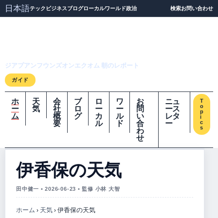
日本語
テック
ビジネス
ブログ
ローカル
ワールド
政治
検索
お問い合わせ
ジアプアンフウンズオ
ンエクオム
ジアプアンフウンズオンエクオム 朝のレポート
ガイド
ホ
天
会
ブ
ロ
ワ
お
ニュ
T
o
ー
気
社
ロ
ー
ー
問
ース
p
ム
概
グ
カ
ル
い
レタ
i
要
ル
ド
合
ー
c
s
わ
せ
伊香保の天気
田中健一 • 2026-06-23 • 監修 小林 大智
ホーム
›
天気
›
伊香保の天気