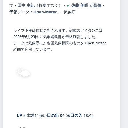
文・
田中 由紀
（特集デスク）
・
佐藤 美咲 が監修
・
予報データ：
Open-Meteo
・ 気象庁
ライブ予報は自動更新されます。記載のガイダンスは
2026年6月23日 に気象編集部が最終確認しました。
データは気象庁ほか各国気象機関のものを Open-Meteo
経由で利用しています。
🌤️
27°
C
晴れ
Ikahomachi-ikaho
体感 31° ・ 風 2 m/s ・ 湿度 67%
UV
8 非常に強い
日の出
04:56
日の入
18:42