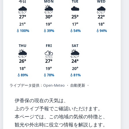
今日
MON
TUE
WED
🌧️
🌦️
☁️
🌧️
27°
30°
25°
22°
21°
19°
17°
18°
💧100%
💧39%
💧54%
💧94%
THU
FRI
SAT
🌦️
⛈️
🌦️
26°
27°
24°
18°
19°
20°
💧89%
💧78%
💧81%
ライブデータ提供：
Open-Meteo
・ 自動更新 ・
伊香保の現在の天気は、
上のライブ予報でご確認いただけます。
本ページでは、この地域の気候の特徴と、
観光や外出時に役立つ情報を解説します。