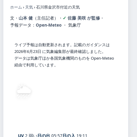
ホーム
›
天気
›
石川県金沢市付近の天気
文・
山本 健
（主任記者）
・
佐藤 美咲 が監修
・
予報データ：
Open-Meteo
・ 気象庁
ライブ予報は自動更新されます。記載のガイダンスは
2026年6月23日 に気象編集部が最終確認しました。
データは気象庁ほか各国気象機関のものを Open-Meteo
経由で利用しています。
🌦️
27°
C
にわか雨
Ishikawa
体感 26° ・ 風 14 m/s ・ 湿度 93%
UV
2 弱い
日の出
05:57
日の入
19:11