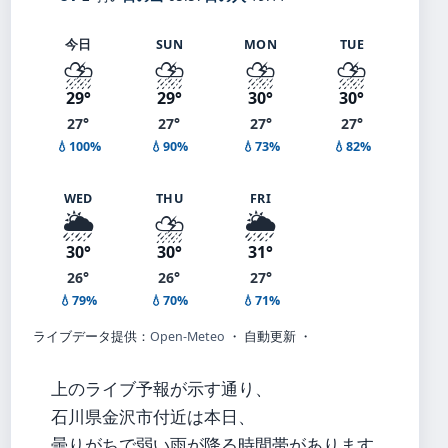
今日
SUN
MON
TUE
⛈️
⛈️
⛈️
⛈️
29°
29°
30°
30°
27°
27°
27°
27°
💧100%
💧90%
💧73%
💧82%
WED
THU
FRI
🌦️
⛈️
🌦️
30°
30°
31°
26°
26°
27°
💧79%
💧70%
💧71%
ライブデータ提供：
Open-Meteo
・ 自動更新 ・
上のライブ予報が示す通り、
石川県金沢市付近は本日、
曇りがちで弱い雨が降る時間帯があります。