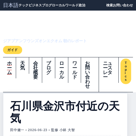
日本語
テック
ビジネス
ブログ
ローカル
ワールド
政治
検索
お問い合わせ
ジアプアンフウンズオ
ンエクオム
ジアプアンフウンズオンエクオム 朝のレポート
ガイド
ホ
天
会
ブ
ロ
ワ
お
ニュ
T
o
ー
気
社
ロ
ー
ー
問
ース
p
ム
概
グ
カ
ル
い
レタ
i
要
ル
ド
合
ー
c
s
わ
せ
石川県金沢市付近の天
気
田中健一 • 2026-06-23 • 監修 小林 大智