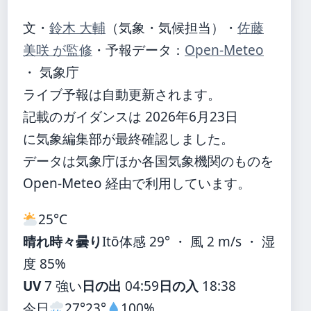
文・
鈴木 大輔
（気象・気候担当）
・
佐藤
美咲 が監修
・
予報データ：
Open-Meteo
・ 気象庁
ライブ予報は自動更新されます。
記載のガイダンスは 2026年6月23日
に気象編集部が最終確認しました。
データは気象庁ほか各国気象機関のものを
Open-Meteo 経由で利用しています。
25°
C
晴れ時々曇り
Itō
体感 29° ・ 風 2 m/s ・ 湿
度 85%
UV
7 強い
日の出
04:59
日の入
18:38
今日
27°
23°
100%