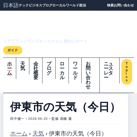
日本語
テック
ビジネス
ブログ
ローカル
ワールド
政治
検索
お問い合わせ
ジアプアンフウンズオ
ンエクオム
ジアプアンフウンズオンエクオム 朝のレポート
ガイド
ホ
天
会
ブ
ロ
ワ
お
ニュ
T
o
ー
気
社
ロ
ー
ー
問
ース
p
ム
概
グ
カ
ル
い
レタ
i
要
ル
ド
合
ー
c
s
わ
せ
伊東市の天気（今日）
田中健一 • 2026-06-23 • 監修 高橋 蓮
ホーム
›
天気
›
伊東市の天気（今日）