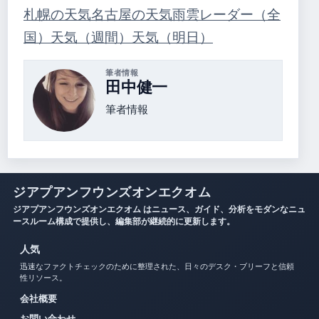
札幌の天気
名古屋の天気
雨雲レーダー（全
国）
天気（週間）
天気（明日）
筆者情報
田中健一
筆者情報
ジアプアンフウンズオンエクオム
ジアプアンフウンズオンエクオム はニュース、ガイド、分析をモダンなニュ
ースルーム構成で提供し、編集部が継続的に更新します。
人気
迅速なファクトチェックのために整理された、日々のデスク・ブリーフと信頼
性リソース。
会社概要
お問い合わせ