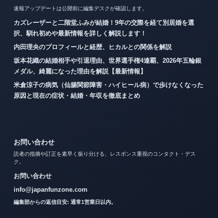
速報アップデートは公開前に編集デスクが確認します。
カズレーザーと二階堂ふみが結婚！9年の交際を経て別居婚を選
択、馴れ初めや最新情報を詳しく解説します！
内田理央のプロフィールと経歴、ヒカルとの関係を解説
坂本花織の結婚相手や引退理由、世界選手権4連覇、2026年五輪銀
メダル、綺麗になった理由を解説【最新情報】
米倉涼子の病気（仙腸関節障害・ハイヒール病）で歩けなくなった
原因と現在の症状・結婚・年収を徹底まとめ
お問い合わせ
読者の指摘や訂正を素早く振り分ける、レスポンス重視のコンタクト・デス
ク。
お問い合わせ
info@japanfunzone.com
編集部からの返信目安: 通常1営業日以内。