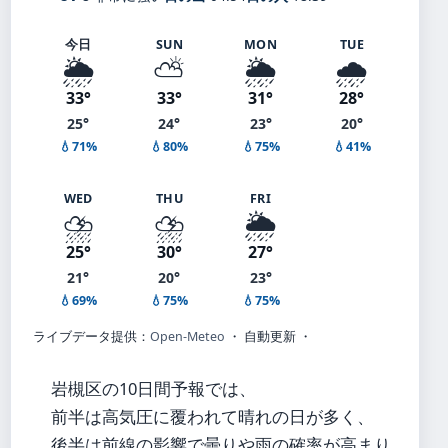
今日
SUN
MON
TUE
🌦️
⛅
🌦️
🌧️
33°
33°
31°
28°
25°
24°
23°
20°
💧71%
💧80%
💧75%
💧41%
WED
THU
FRI
⛈️
⛈️
🌦️
25°
30°
27°
21°
20°
23°
💧69%
💧75%
💧75%
ライブデータ提供：
Open-Meteo
・ 自動更新 ・
岩槻区の10日間予報では、
前半は高気圧に覆われて晴れの日が多く、
後半は前線の影響で曇りや雨の確率が高まり