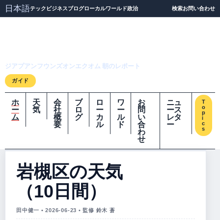
日本語
テック
ビジネス
ブログ
ローカル
ワールド
政治
検索
お問い合わせ
ジアプアンフウンズオ
ンエクオム
ジアプアンフウンズオンエクオム 朝のレポート
ガイド
ホ
天
会
ブ
ロ
ワ
お
ニュ
T
o
ー
気
社
ロ
ー
ー
問
ース
p
ム
概
グ
カ
ル
い
レタ
i
要
ル
ド
合
ー
c
s
わ
せ
岩槻区の天気
（10日間）
田中健一 • 2026-06-23 • 監修 鈴木 蒼