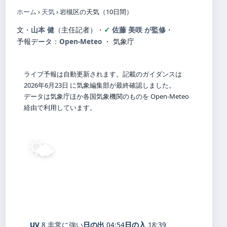
ホーム
›
天気
›
岩槻区の天気（10日間）
文・
山本 健
（主任記者）
・
佐藤 美咲 が監修
・
予報データ：
Open-Meteo
・ 気象庁
ライブ予報は自動更新されます。記載のガイダンスは
2026年6月23日 に気象編集部が最終確認しました。
データは気象庁ほか各国気象機関のものを Open-Meteo
経由で利用しています。
🌤️
25°
C
晴れ
Iwatsuki
体感 31° ・ 風 1 m/s ・ 湿度 94%
UV
8 非常に強い
日の出
04:54
日の入
18:39