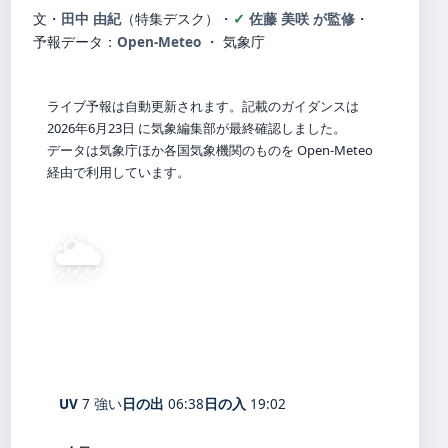
文・
田中 由紀
（特集デスク）
・
佐藤 美咲 が監修
・
予報データ：
Open-Meteo
・ 気象庁
ライブ予報は自動更新されます。記載のガイダンスは
2026年6月23日 に気象編集部が最終確認しました。
データは気象庁ほか各国気象機関のものを Open-Meteo
経由で利用しています。
🌦️
25°
C
にわか雨
Jikando
体感 29° ・ 風 4 m/s ・ 湿度 92%
UV
7 強い
日の出
06:38
日の入
19:02