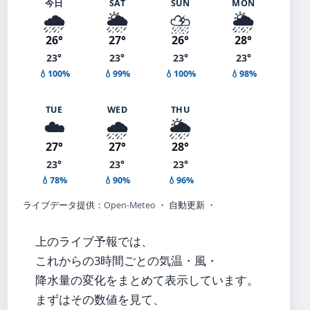
今日
SAT
SUN
MON
🌧️
🌦️
⛈️
🌦️
26°
27°
26°
28°
23°
23°
23°
23°
💧100%
💧99%
💧100%
💧98%
TUE
WED
THU
☁️
🌧️
🌦️
27°
27°
28°
23°
23°
23°
💧78%
💧90%
💧96%
ライブデータ提供：
Open-Meteo
・ 自動更新 ・
上のライブ予報では、
これからの3時間ごとの気温・風・
降水量の変化をまとめて表示しています。
まずはその数値を見て、