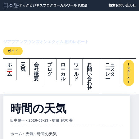
日本語
テック
ビジネス
ブログ
ローカル
ワールド
政治
検索
お問い合わせ
ジアプアンフウンズオ
ンエクオム
ジアプアンフウンズオンエクオム 朝のレポート
ガイド
ホ
天
会
ブ
ロ
ワ
お
ニュ
T
o
ー
気
社
ロ
ー
ー
問
ース
p
ム
概
グ
カ
ル
い
レタ
i
要
ル
ド
合
ー
c
s
わ
せ
時間の天気
田中健一 • 2026-06-23 • 監修 鈴木 蒼
ホーム
›
天気
›
時間の天気