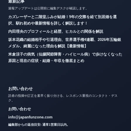
最新記事
速報アップデートは公開前に編集デスクが確認します。
カズレーザーと二階堂ふみが結婚！9年の交際を経て別居婚を選
択、馴れ初めや最新情報を詳しく解説します！
内田理央のプロフィールと経歴、ヒカルとの関係を解説
坂本花織の結婚相手や引退理由、世界選手権4連覇、2026年五輪銀
メダル、綺麗になった理由を解説【最新情報】
米倉涼子の病気（仙腸関節障害・ハイヒール病）で歩けなくなった
原因と現在の症状・結婚・年収を徹底まとめ
お問い合わせ
読者の指摘や訂正を素早く振り分ける、レスポンス重視のコンタクト・デス
ク。
お問い合わせ
info@japanfunzone.com
編集部からの返信目安: 通常1営業日以内。