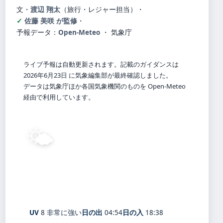
文・
渡辺 翔太
（旅行・レジャー担当）
・
佐藤 美咲 が監修
・
予報データ：
Open-Meteo
・ 気象庁
ライブ予報は自動更新されます。記載のガイダンスは
2026年6月23日 に気象編集部が最終確認しました。
データは気象庁ほか各国気象機関のものを Open-Meteo
経由で利用しています。
🌤️
26°
C
晴れ
Kameido
体感 32° ・ 風 1 m/s ・ 湿度 88%
UV
8 非常に強い
日の出
04:54
日の入
18:38