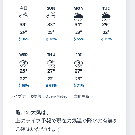
今日
SUN
MON
TUE
⛅
⛅
🌦️
🌦️
33°
33°
31°
29°
26°
25°
23°
22°
💧36%
💧78%
💧55%
💧39%
WED
THU
FRI
⛈️
⛈️
⛈️
25°
27°
27°
22°
22°
23°
💧63%
💧68%
💧71%
ライブデータ提供：
Open-Meteo
・ 自動更新 ・
亀戸の天気は、
上のライブ予報で現在の気温や降水の有無を
ご確認いただけます。