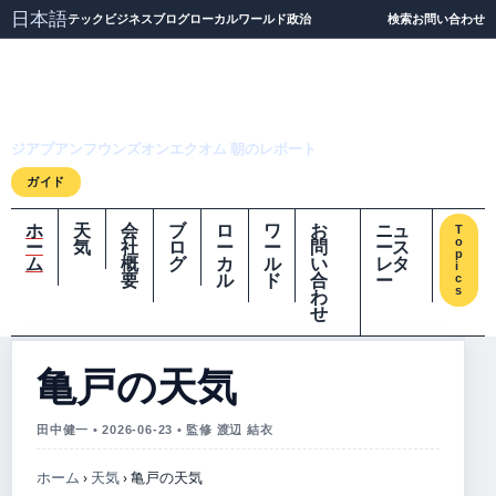
日本語
テック
ビジネス
ブログ
ローカル
ワールド
政治
検索
お問い合わせ
ジアプアンフウンズオ
ンエクオム
ジアプアンフウンズオンエクオム 朝のレポート
ガイド
ホ
天
会
ブ
ロ
ワ
お
ニュ
T
o
ー
気
社
ロ
ー
ー
問
ース
p
ム
概
グ
カ
ル
い
レタ
i
要
ル
ド
合
ー
c
s
わ
せ
亀戸の天気
田中健一 • 2026-06-23 • 監修 渡辺 結衣
ホーム
›
天気
›
亀戸の天気