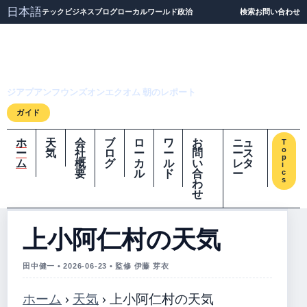
日本語
テック
ビジネス
ブログ
ローカル
ワールド
政治
検索
お問い合わせ
ジアプアンフウンズオ
ンエクオム
ジアプアンフウンズオンエクオム 朝のレポート
ガイド
ホ
天
会
ブ
ロ
ワ
お
ニュ
T
o
ー
気
社
ロ
ー
ー
問
ース
p
ム
概
グ
カ
ル
い
レタ
i
要
ル
ド
合
ー
c
s
わ
せ
上小阿仁村の天気
田中健一 • 2026-06-23 • 監修 伊藤 芽衣
ホーム
›
天気
›
上小阿仁村の天気