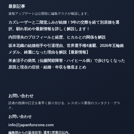
最新記事
速報アップデートは公開前に編集デスクが確認します。
カズレーザーと二階堂ふみが結婚！9年の交際を経て別居婚を選
択、馴れ初めや最新情報を詳しく解説します！
内田理央のプロフィールと経歴、ヒカルとの関係を解説
坂本花織の結婚相手や引退理由、世界選手権4連覇、2026年五輪銀
メダル、綺麗になった理由を解説【最新情報】
米倉涼子の病気（仙腸関節障害・ハイヒール病）で歩けなくなった
原因と現在の症状・結婚・年収を徹底まとめ
お問い合わせ
読者の指摘や訂正を素早く振り分ける、レスポンス重視のコンタクト・デス
ク。
お問い合わせ
info@japanfunzone.com
編集部からの返信目安: 通常1営業日以内。