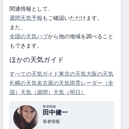
関連情報として、
週間天気予報
もご確認いただけます。
また、
全国の天気ハブ
から他の地域を調べること
もできます。
ほかの天気ガイド
すべての天気ガイド
東京の天気
大阪の天気
札幌の天気
名古屋の天気
雨雲レーダー（全
国）
天気（週間）
天気（明日）
筆者情報
田中健一
筆者情報