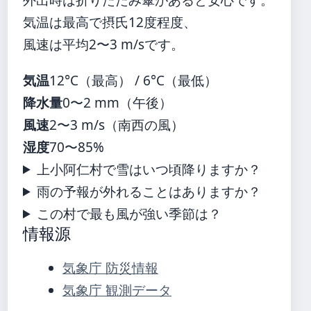
気温は最高で摂氏12度程度、
風速は平均2〜3 m/sです。
気温
12°C（最高） / 6°C（最低）
降水量
0〜2 mm（午後）
風速
2〜3 m/s（南西の風）
湿度
70〜85%
上小阿仁村で雪はいつ頃降りますか？
雨の予報が外れることはありますか？
この村で最も風が強い季節は？
情報源
気象庁 防災情報
気象庁 観測データ