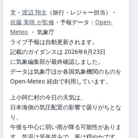
文・
渡辺 翔太
（旅行・レジャー担当）
・
佐藤 美咲 が監修
・
予報データ：
Open-
Meteo
・ 気象庁
ライブ予報は自動更新されます。
記載のガイダンスは 2026年6月23日
に気象編集部が最終確認しました。
データは気象庁ほか各国気象機関のものを
Open-Meteo 経由で利用しています。
上小阿仁村の今日の天気は、
日本海側の気圧配置の影響で曇りがちとな
り、
午後を中心に弱い雨が降る可能性がありま
す。気温は平年並みで、風は穏やかです。