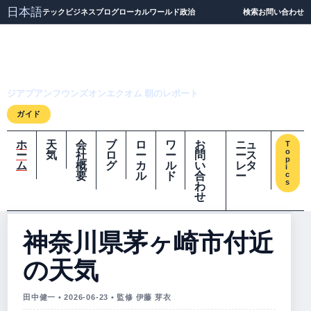
日本語
テック
ビジネス
ブログ
ローカル
ワールド
政治
検索
お問い合わせ
ジアプアンフウンズオ
ンエクオム
ジアプアンフウンズオンエクオム 朝のレポート
ガイド
ホ
天
会
ブ
ロ
ワ
お
ニュ
T
o
ー
気
社
ロ
ー
ー
問
ース
p
ム
概
グ
カ
ル
い
レタ
i
要
ル
ド
合
ー
c
s
わ
せ
神奈川県茅ヶ崎市付近
の天気
田中健一 • 2026-06-23 • 監修 伊藤 芽衣