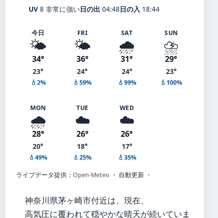
UV
8 非常に強い
日の出
04:48
日の入
18:44
今日
FRI
SAT
SUN
🌤️
🌤️
🌧️
⛈️
34°
36°
31°
29°
23°
24°
24°
23°
💧2%
💧59%
💧99%
💧100%
MON
TUE
WED
🌧️
☁️
☁️
28°
26°
26°
20°
18°
17°
💧49%
💧25%
💧35%
ライブデータ提供：
Open-Meteo
・ 自動更新 ・
神奈川県茅ヶ崎市付近は、現在、
高気圧に覆われて穏やかな晴天が続いていま