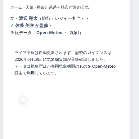
ホーム
›
天気
›
神奈川県茅ヶ崎市付近の天気
文・
渡辺 翔太
（旅行・レジャー担当）
・
佐藤 美咲 が監修
・
予報データ：
Open-Meteo
・ 気象庁
ライブ予報は自動更新されます。記載のガイダンスは
2026年6月23日 に気象編集部が最終確認しました。
データは気象庁ほか各国気象機関のものを Open-Meteo
経由で利用しています。
☀️
27°
C
快晴
Kanagawa
体感 32° ・ 風 2 m/s ・ 湿度 84%