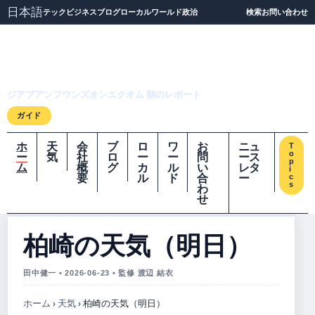
日本語
テック
ビジネス
ブログ
ローカル
ワールド
政治
検索
お問い合わせ
ジアプアンフウンズオ
ンエクオム
ジアプアンフウンズオンエクオム 朝のレポート
ガイド
ホ
天
会
ブ
ロ
ワ
お
ニュ
T
o
ー
気
社
ロ
ー
ー
問
ース
p
ム
概
グ
カ
ル
い
レタ
i
要
ル
ド
合
ー
c
s
わ
せ
柏崎の天気（明日）
田中健一 • 2026-06-23 • 監修 渡辺 結衣
ホーム
›
天気
›
柏崎の天気（明日）