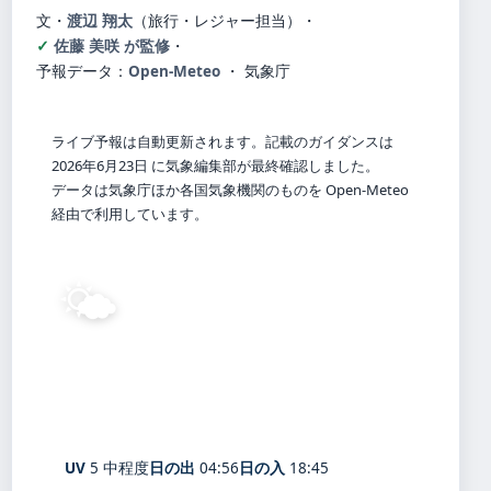
文・
渡辺 翔太
（旅行・レジャー担当）
・
佐藤 美咲 が監修
・
予報データ：
Open-Meteo
・ 気象庁
ライブ予報は自動更新されます。記載のガイダンスは
2026年6月23日 に気象編集部が最終確認しました。
データは気象庁ほか各国気象機関のものを Open-Meteo
経由で利用しています。
🌤️
25°
C
晴れ
Kashiwazaki
体感 30° ・ 風 1 m/s ・ 湿度 90%
UV
5 中程度
日の出
04:56
日の入
18:45