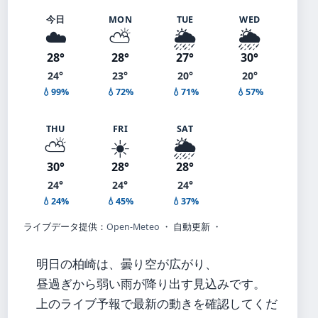
今日
MON
TUE
WED
☁️
⛅
🌦️
🌦️
28°
28°
27°
30°
24°
23°
20°
20°
💧99%
💧72%
💧71%
💧57%
THU
FRI
SAT
⛅
☀️
🌦️
30°
28°
28°
24°
24°
24°
💧24%
💧45%
💧37%
ライブデータ提供：
Open-Meteo
・ 自動更新 ・
明日の柏崎は、曇り空が広がり、
昼過ぎから弱い雨が降り出す見込みです。
上のライブ予報で最新の動きを確認してくだ