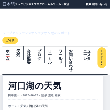
日本語
テック
ビジネス
ブログ
ローカル
ワールド
政治
検索
お問い合わせ
ジアプアンフウンズオ
ンエクオム
ジアプアンフウンズオンエクオム 朝のレポート
ガイド
ホ
天
会
ブ
ロ
ワ
お
ニュ
T
o
ー
気
社
ロ
ー
ー
問
ース
p
ム
概
グ
カ
ル
い
レタ
i
要
ル
ド
合
ー
c
s
わ
せ
河口湖の天気
田中健一 • 2026-06-23 • 監修 渡辺 結衣
ホーム
›
天気
›
河口湖の天気