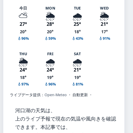
今日
MON
TUE
WED
⛅
🌦️
🌧️
🌦️
27°
28°
25°
21°
20°
20°
18°
17°
💧96%
💧59%
💧43%
💧91%
THU
FRI
SAT
🌦️
🌧️
🌧️
24°
24°
21°
18°
19°
19°
💧97%
💧96%
💧81%
ライブデータ提供：
Open-Meteo
・ 自動更新 ・
河口湖の天気は、
上のライブ予報で現在の気温や風向きを確認
できます。本記事では、