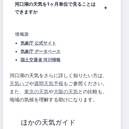
河口湖の天気を1ヶ月単位で見ることは
できますか
情報源
気象庁 公式サイト
気象庁 データベース
国土交通省 河川情報
河口湖の天気をさらに詳しく知りたい方は、
天気ハブ
や
週間天気予報
もご参照ください。
また、
東京の天気
や
大阪の天気
との比較も、
地域の気候を理解する助けになります。
ほかの天気ガイド