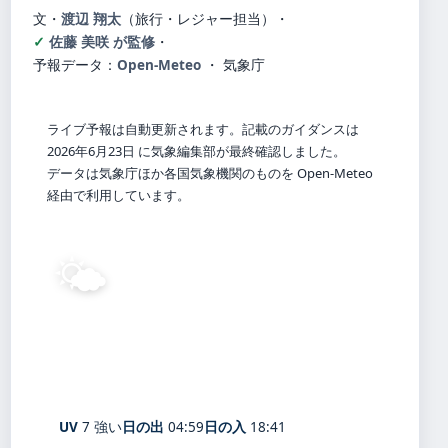
文・
渡辺 翔太
（旅行・レジャー担当）
・
佐藤 美咲 が監修
・
予報データ：
Open-Meteo
・ 気象庁
ライブ予報は自動更新されます。記載のガイダンスは
2026年6月23日 に気象編集部が最終確認しました。
データは気象庁ほか各国気象機関のものを Open-Meteo
経由で利用しています。
🌤️
25°
C
晴れ
Kawaguchiko Sōgō Kōen
体感 28° ・ 風 1 m/s ・ 湿度 71%
UV
7 強い
日の出
04:59
日の入
18:41