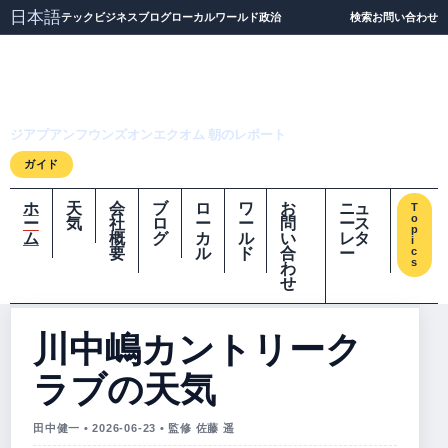
日本語
テック
ビジネス
ブログ
ローカル
ワールド
政治
検索
お問い合わせ
ジアプアンフウンズオ
ンエクオム
ジアプアンフウンズオンエクオム 朝のレポート
ガイド
ホ
天
会
ブ
ロ
ワ
お
ニュ
T
o
ー
気
社
ロ
ー
ー
問
ース
p
ム
概
グ
カ
ル
い
レタ
i
要
ル
ド
合
ー
c
s
わ
せ
川中嶋カントリーク
ラブの天気
田中健一 • 2026-06-23 • 監修 佐藤 遥