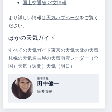
国土交通省 水文情報
より詳しい情報は
天気ハブページ
をご覧く
ださい。
ほかの天気ガイド
すべての天気ガイド
東京の天気
大阪の天気
札幌の天気
名古屋の天気
雨雲レーダー（全
国）
天気（週間）
天気（明日）
筆者情報
田中健一
筆者情報