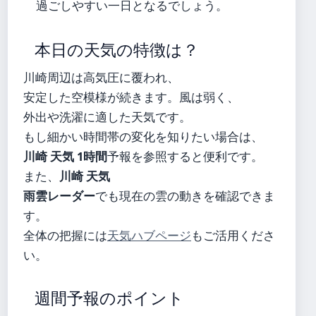
過ごしやすい一日となるでしょう。
本日の天気の特徴は？
川崎周辺は高気圧に覆われ、
安定した空模様が続きます。風は弱く、
外出や洗濯に適した天気です。
もし細かい時間帯の変化を知りたい場合は、
川崎 天気 1時間
予報を参照すると便利です。
また、
川崎 天気
雨雲レーダー
でも現在の雲の動きを確認できま
す。
全体の把握には
天気ハブページ
もご活用くださ
い。
週間予報のポイント