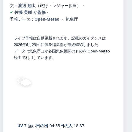
文・
渡辺 翔太
（旅行・レジャー担当）
・
佐藤 美咲 が監修
・
予報データ：
Open-Meteo
・ 気象庁
ライブ予報は自動更新されます。記載のガイダンスは
2026年6月23日 に気象編集部が最終確認しました。
データは気象庁ほか各国気象機関のものを Open-Meteo
経由で利用しています。
🌤️
31°
C
晴れ
Kawasaki
体感 38° ・ 風 2 m/s ・ 湿度 70%
UV
7 強い
日の出
04:55
日の入
18:37