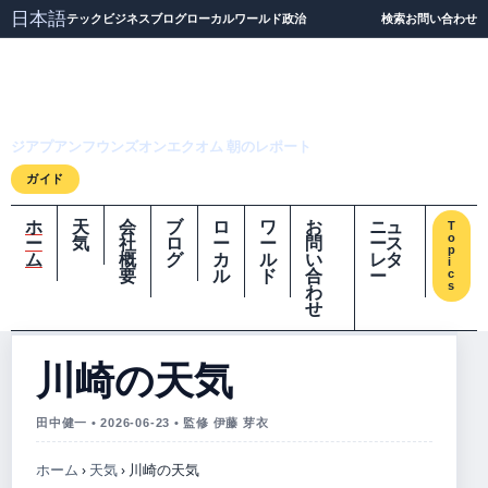
日本語
テック
ビジネス
ブログ
ローカル
ワールド
政治
検索
お問い合わせ
ジアプアンフウンズオ
ンエクオム
ジアプアンフウンズオンエクオム 朝のレポート
ガイド
ホ
天
会
ブ
ロ
ワ
お
ニュ
T
o
ー
気
社
ロ
ー
ー
問
ース
p
ム
概
グ
カ
ル
い
レタ
i
要
ル
ド
合
ー
c
s
わ
せ
川崎の天気
田中健一 • 2026-06-23 • 監修 伊藤 芽衣
ホーム
›
天気
›
川崎の天気