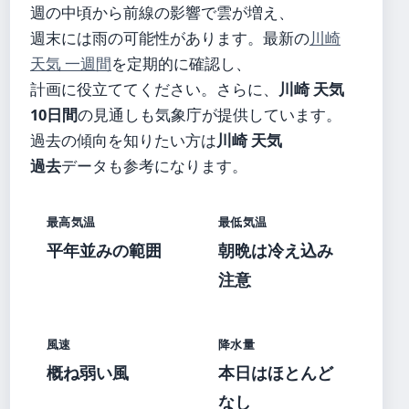
週の中頃から前線の影響で雲が増え、
週末には雨の可能性があります。最新の
川崎
天気 一週間
を定期的に確認し、
計画に役立ててください。さらに、
川崎 天気
10日間
の見通しも気象庁が提供しています。
過去の傾向を知りたい方は
川崎 天気
過去
データも参考になります。
最高気温
最低気温
平年並みの範囲
朝晩は冷え込み
注意
風速
降水量
概ね弱い風
本日はほとんど
なし