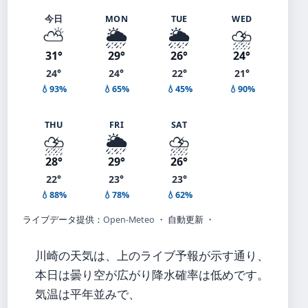
今日
MON
TUE
WED
⛅
🌦️
🌦️
⛈️
31°
29°
26°
24°
24°
24°
22°
21°
💧93%
💧65%
💧45%
💧90%
THU
FRI
SAT
⛈️
🌦️
⛈️
28°
29°
26°
22°
23°
23°
💧88%
💧78%
💧62%
ライブデータ提供：
Open-Meteo
・ 自動更新 ・
川崎の天気は、上のライブ予報が示す通り、
本日は曇り空が広がり降水確率は低めです。
気温は平年並みで、