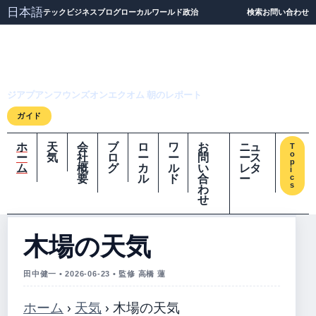
日本語
テック
ビジネス
ブログ
ローカル
ワールド
政治
検索
お問い合わせ
ジアプアンフウンズオ
ンエクオム
ジアプアンフウンズオンエクオム 朝のレポート
ガイド
ホ
天
会
ブ
ロ
ワ
お
ニュ
T
o
ー
気
社
ロ
ー
ー
問
ース
p
ム
概
グ
カ
ル
い
レタ
i
要
ル
ド
合
ー
c
s
わ
せ
木場の天気
田中健一 • 2026-06-23 • 監修 高橋 蓮
ホーム
›
天気
›
木場の天気