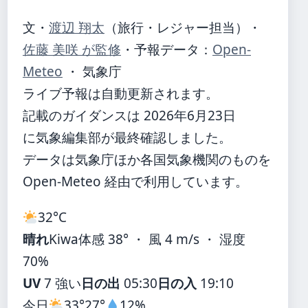
文・
渡辺 翔太
（旅行・レジャー担当）
・
佐藤 美咲 が監修
・
予報データ：
Open-
Meteo
・ 気象庁
ライブ予報は自動更新されます。
記載のガイダンスは 2026年6月23日
に気象編集部が最終確認しました。
データは気象庁ほか各国気象機関のものを
Open-Meteo 経由で利用しています。
32°
C
晴れ
Kiwa
体感 38° ・ 風 4 m/s ・ 湿度
70%
UV
7 強い
日の出
05:30
日の入
19:10
今日
33°
27°
12%