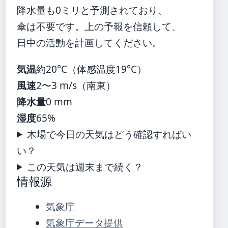
降水量も0ミリと予測されており、
傘は不要です。上の予報を信頼して、
日中の活動を計画してください。
気温
約20°C（体感温度19°C）
風速
2〜3 m/s（南東）
降水量
0 mm
湿度
65%
木場で今日の天気はどう確認すればい
い？
この天気は週末まで続く？
情報源
気象庁
気象庁データ提供