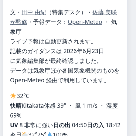
文・
田中 由紀
（特集デスク）
・
佐藤 美咲
が監修
・
予報データ：
Open-Meteo
・ 気
象庁
ライブ予報は自動更新されます。
記載のガイダンスは 2026年6月23日
に気象編集部が最終確認しました。
データは気象庁ほか各国気象機関のものを
Open-Meteo 経由で利用しています。
32°
C
快晴
Kitakata
体感 39° ・ 風 1 m/s ・ 湿度
69%
UV
8 非常に強い
日の出
04:50
日の入
18:42
今日
32°
25°
100%