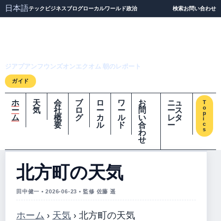
日本語
テック
ビジネス
ブログ
ローカル
ワールド
政治
検索
お問い合わせ
ジアプアンフウンズオ
ンエクオム
ジアプアンフウンズオンエクオム 朝のレポート
ガイド
ホ
天
会
ブ
ロ
ワ
お
ニュ
T
o
ー
気
社
ロ
ー
ー
問
ース
p
ム
概
グ
カ
ル
い
レタ
i
要
ル
ド
合
ー
c
s
わ
せ
北方町の天気
田中健一 • 2026-06-23 • 監修 佐藤 遥
ホーム
›
天気
›
北方町の天気