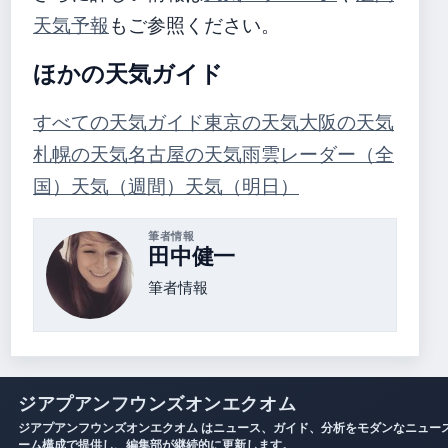
天気予報
もご参照ください。
ほかの天気ガイド
すべての天気ガイド
東京の天気
大阪の天気
札幌の天気
名古屋の天気
雨雲レーダー（全
国）
天気（週間）
天気（明日）
筆者情報
田中健一
筆者情報
ジアプアンフウンズオンエクオム
ジアプアンフウンズオンエクオム はニュース、ガイド、分析をモダンなニュー
ーム構成で提供し、編集部が継続的に更新します。