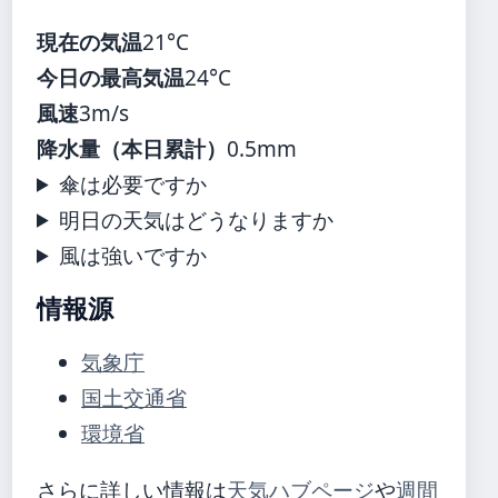
現在の気温
21°C
今日の最高気温
24°C
風速
3m/s
降水量（本日累計）
0.5mm
傘は必要ですか
明日の天気はどうなりますか
風は強いですか
情報源
気象庁
国土交通省
環境省
さらに詳しい情報は
天気ハブページ
や
週間