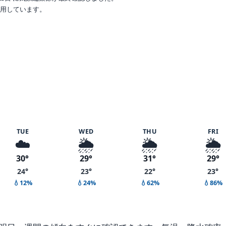
で利用しています。
%
TUE
WED
THU
FRI
☁️
🌦️
🌦️
🌦️
30°
29°
31°
29°
24°
23°
22°
23°
💧12%
💧24%
💧62%
💧86%