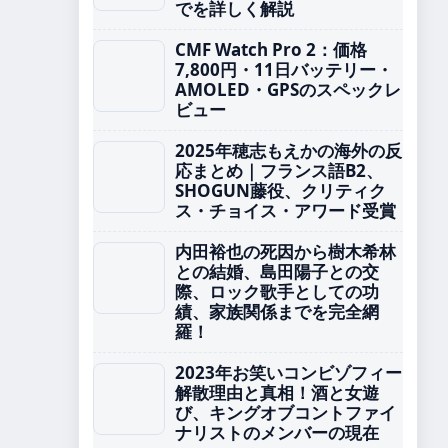
でを詳しく解説
CMF Watch Pro 2：価格
7,800円・11日バッテリー・
AMOLED・GPSのスペックレ
ビュー
2025年穂志もえかの海外の反
応まとめ｜フランス語B2、
SHOGUN藤役、クリティク
ス・チョイス・アワード受賞
内田裕也の死因から樹木希林
との結婚、島田陽子との交
際、ロック歌手としての功
績、家族関係までを完全網
羅！
2023年お笑いコンビゾフィー
解散理由と真相！酒と女遊
び、キングオブコントファイ
ナリストのメンバーの現在