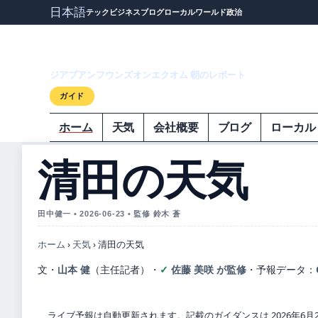
日本語
テック
ビジネス
ブログ
ローカル
ワールド
政治
ジアプアンフウ
ジアプアンフウンズオンエクオム 朝のレポート
ガイド
ホーム
天気
会社概要
ブログ
ローカル
清田の天気
田中健一 • 2026-06-23 • 監修 鈴木 蒼
ホーム
›
天気
›
清田の天気
文・
山本 健
（主任記者）
・
佐藤 美咲 が監修
・
予報データ：
ライブ予報は自動更新されます。記載のガイダンスは 2026年6月