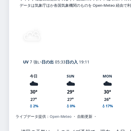
データは気象庁ほか各国気象機関のものを Open-Meteo 経由
⛅
晴れ時々曇り
28°
C
Kiyota
体感 32° ・ 風 2 m/s ・ 湿度 73
UV
7 強い
日の出
05:33
日の入
19:11
今日
SUN
MON
☁️
☁️
☁️
30°
29°
30°
27°
27°
26°
💧2%
💧0%
💧17%
ライブデータ提供：
Open-Meteo
・ 自動更新 ・