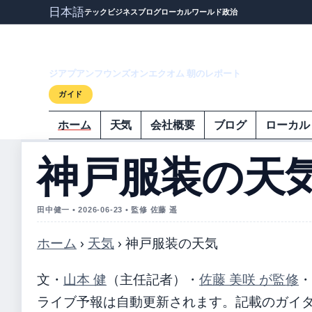
日本語
テック
ビジネス
ブログ
ローカル
ワールド
政治
ジアプアンフウ
ジアプアンフウンズオンエクオム 朝のレポート
ガイド
ホーム
天気
会社概要
ブログ
ローカル
神戸服装の天
田中健一 • 2026-06-23 • 監修 佐藤 遥
ホーム
›
天気
›
神戸服装の天気
文・
山本 健
（主任記者）
・
佐藤 美咲 が監修
・
ライブ予報は自動更新されます。記載のガイダンス