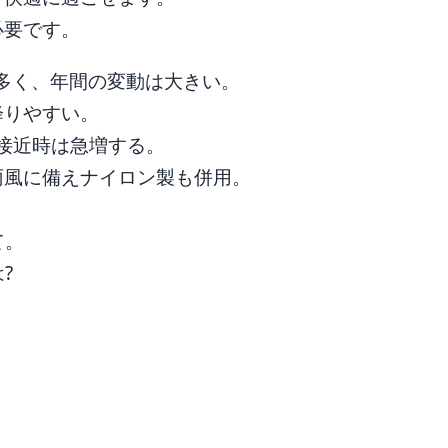
必要です。
後が多く、年間の変動は大きい。
降りやすい。
風接近時は急増する。
雨風に備えナイロン製も併用。
て。
?