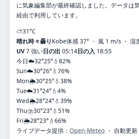
に気象編集部が最終確認しました。データは気象庁
経由で利用しています。
⛅
31°
C
晴れ時々曇り
Kobe
体感 37° ・ 風 1 m/s ・ 湿
UV
7 強い
日の出
05:14
日の入
18:55
今日
☁️
32°
25°
💧82%
Sun
☁️
30°
26°
💧76%
Mon
🌦️
30°
25°
💧38%
Tue
☁️
31°
24°
💧4%
Wed
🌦️
28°
24°
💧39%
Thu
⛈️
30°
23°
💧51%
Fri
🌦️
28°
23°
💧66%
ライブデータ提供：
Open-Meteo
・ 自動更新