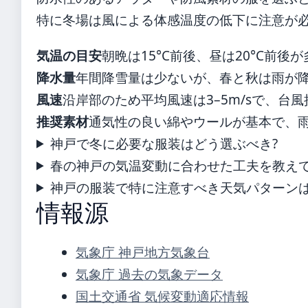
特に冬場は風による体感温度の低下に注意が
気温の目安
朝晩は15°C前後、昼は20°C前
降水量
年間降雪量は少ないが、春と秋は雨が
風速
沿岸部のため平均風速は3–5m/sで、台
推奨素材
通気性の良い綿やウールが基本で、
神戸で冬に必要な服装はどう選ぶべき?
春の神戸の気温変動に合わせた工夫を教え
神戸の服装で特に注意すべき天気パターンは
情報源
気象庁 神戸地方気象台
気象庁 過去の気象データ
国土交通省 気候変動適応情報