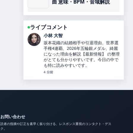
曲 意味・BPM・音域解説
ライブコメント
田中 美咲
カズレーザーと二階堂ふみが結婚！9年
の交際を経て別居婚を選択、馴れ初めや
最新情報を詳しく解説します！ を追って
いますが、この解説は落ち着いていて信
頼できます。
6 分前
お問い合わせ
読者の指摘や訂正を素早く振り分ける、レスポンス重視のコンタクト・デス
ク。