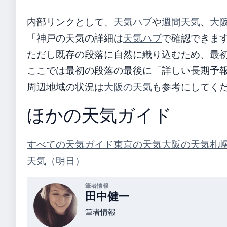
内部リンクとして、
天気ハブ
や
週間天気
、
大
「神戸の天気の詳細は
天気ハブ
で確認できま
ただし既存の段落に自然に織り込むため、最
ここでは最初の段落の最後に「詳しい長期予
周辺地域の状況は
大阪の天気
も参考にしてく
ほかの天気ガイド
すべての天気ガイド
東京の天気
大阪の天気
札
天気（明日）
筆者情報
田中健一
筆者情報