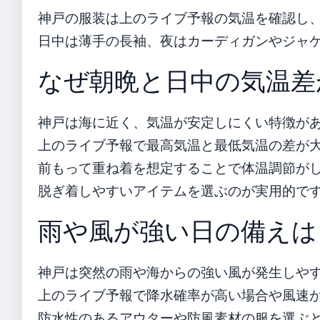
神戸の服装は上のライブ予報の気温を確認し
日中は薄手の長袖、夜はカーディガンやジャ
なぜ朝晩と日中の気温差
神戸は海に近く、気温が安定しにくい特徴が
上のライブ予報で最高気温と最低気温の差が
前もって重ね着を想定することで体温調節がし
脱ぎ着しやすいアイテムを選ぶのが実用的で
雨や風が強い日の備えは
神戸は突然の雨や海からの強い風が発生しや
上のライブ予報で降水確率が高い場合や風速
防水性のあるアウターや防風素材の服を選ぶ