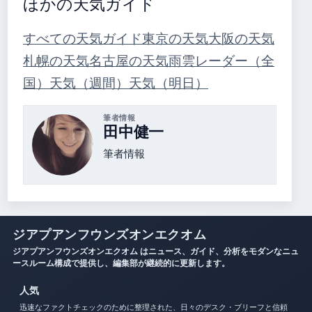
ほかの天気ガイド
すべての天気ガイド
東京の天気
大阪の天気
札幌の天気
名古屋の天気
雨雲レーダー（全
国）
天気（週間）
天気（明日）
筆者情報
田中健一
筆者情報
ジアプアンフウンズオンエクオム
ジアプアンフウンズオンエクオム はニュース、ガイド、分析をモダンなニュ
ースルーム構成で提供し、編集部が継続的に更新します。
人気
迅速なファクトチェックのために整理された、日々のデスク・ブリーフと信頼