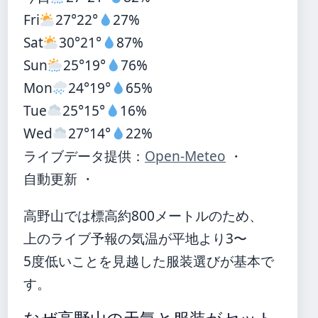
Fri
27°
22°
27%
Sat
30°
21°
87%
Sun
25°
19°
76%
Mon
24°
19°
65%
Tue
25°
15°
16%
Wed
27°
14°
22%
ライブデータ提供：
Open-Meteo
・
自動更新 ・
高野山では標高約800メートルのため、
上のライブ予報の気温が平地より3〜
5度低いことを見越した服装選びが基本で
す。