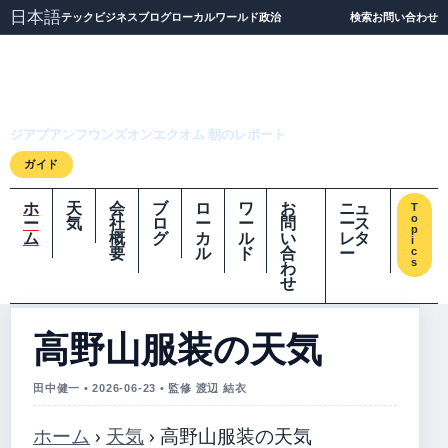
日本語
テック
ビジネス
ブログ
ローカル
ワールド
政治
検索
お問い合わせ
ジアプアンフウンズオ
ンエクオム
ジアプアンフウンズオンエクオム 朝のレポート
ガイド
ホ
天
会
ブ
ロ
ワ
お
ニュ
T
o
ー
気
社
ロ
ー
ー
問
ース
p
ム
概
グ
カ
ル
い
レタ
i
要
ル
ド
合
ー
c
s
わ
せ
高野山服装の天気
田中健一 • 2026-06-23 • 監修 渡辺 結衣
ホーム
›
天気
›
高野山服装の天気