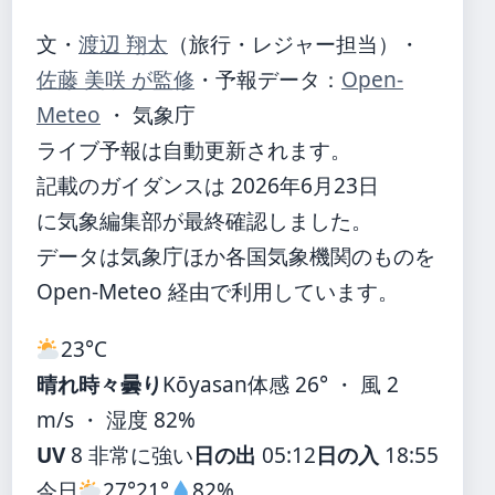
文・
渡辺 翔太
（旅行・レジャー担当）
・
佐藤 美咲 が監修
・
予報データ：
Open-
Meteo
・ 気象庁
ライブ予報は自動更新されます。
記載のガイダンスは 2026年6月23日
に気象編集部が最終確認しました。
データは気象庁ほか各国気象機関のものを
Open-Meteo 経由で利用しています。
23°
C
晴れ時々曇り
Kōyasan
体感 26° ・ 風 2
m/s ・ 湿度 82%
UV
8 非常に強い
日の出
05:12
日の入
18:55
今日
27°
21°
82%