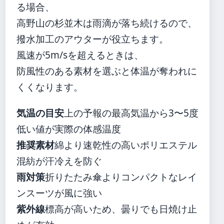
る場合、
高野山の杉並木は雨滴が落ち続けるので、
撥水加工のアウターが役立ちます。
風速が5m/sを超えるときは、
防風性のある素材を選ぶと体温が奪われに
くくなります。
気温の目安
上の予報の最高気温から3〜5度
低い値が実際の体感温度
推奨素材
綿より速乾性の高いポリエステル
混紡が汗冷えを防ぐ
雨対策
折りたたみ傘よりコンパクトなレイ
ンスーツが風に強い
紫外線
標高が高いため、曇りでも日焼け止