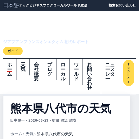
日本語
テック
ビジネス
ブログ
ローカル
ワールド
政治
検索
お問い合わせ
ジアプアンフウンズオ
ンエクオム
ジアプアンフウンズオンエクオム 朝のレポート
ガイド
ホ
天
会
ブ
ロ
ワ
お
ニュ
T
o
ー
気
社
ロ
ー
ー
問
ース
p
ム
概
グ
カ
ル
い
レタ
i
要
ル
ド
合
ー
c
s
わ
せ
熊本県八代市の天気
田中健一 • 2026-06-23 • 監修 渡辺 結衣
ホーム
›
天気
›
熊本県八代市の天気