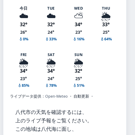
今日
TUE
WED
THU
☁️
☁️
⛅
🌦️
32°
32°
34°
33°
26°
24°
23°
25°
💧0%
💧33%
💧16%
💧64%
FRI
SAT
SUN
🌦️
🌦️
🌦️
34°
34°
32°
23°
24°
25°
💧85%
💧78%
💧51%
ライブデータ提供：
Open-Meteo
・ 自動更新 ・
八代市の天気を確認するには、
上のライブ予報をご覧ください。
この地域は八代海に面し、