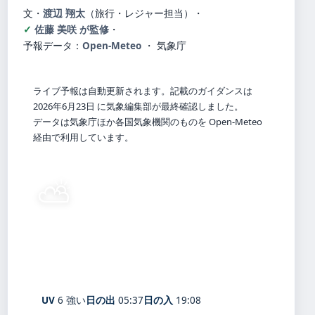
文・
渡辺 翔太
（旅行・レジャー担当）
・
佐藤 美咲 が監修
・
予報データ：
Open-Meteo
・ 気象庁
ライブ予報は自動更新されます。記載のガイダンスは
2026年6月23日 に気象編集部が最終確認しました。
データは気象庁ほか各国気象機関のものを Open-Meteo
経由で利用しています。
⛅
27°
C
晴れ時々曇り
Kumamoto
体感 31° ・ 風 1 m/s ・ 湿度 71%
UV
6 強い
日の出
05:37
日の入
19:08