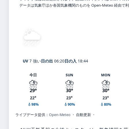
データは気象庁ほか各国気象機関のものを Open-Meteo 経由
🌦️
弱い霧雨
26°
C
Kyasua
体感 31° ・ 風 2 m/s ・ 湿度 82
UV
7 強い
日の出
06:20
日の入
18:44
今日
SUN
MON
⛈️
⛈️
⛈️
29°
30°
30°
22°
23°
23°
💧98%
💧90%
💧80%
ライブデータ提供：
Open-Meteo
・ 自動更新 ・