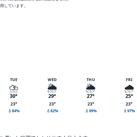
で利用しています。
%
TUE
WED
THU
FRI
⛈️
🌦️
🌦️
🌧️
30°
29°
27°
25°
23°
23°
23°
23°
💧84%
💧82%
💧99%
💧97%