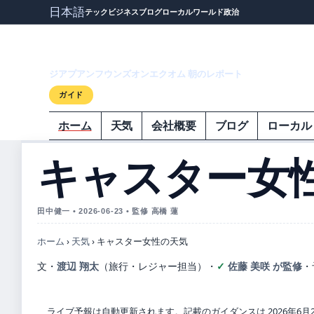
日本語
テック
ビジネス
ブログ
ローカル
ワールド
政治
ジアプアンフウ
ジアプアンフウンズオンエクオム 朝のレポート
ガイド
ホーム
天気
会社概要
ブログ
ローカル
キャスター女
田中健一 • 2026-06-23 • 監修 高橋 蓮
ホーム
›
天気
›
キャスター女性の天気
文・
渡辺 翔太
（旅行・レジャー担当）
・
佐藤 美咲 が監修
・
ライブ予報は自動更新されます。記載のガイダンスは 2026年6月