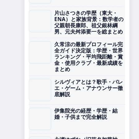
片山さつきの学歴（東大・
ENA）と家族背景：数学者の
父親朝長康郎、祖父銀林綱
男、元夫舛添要一を総まとめ
久常涼の最新プロフィール完
全ガイド決定版：学歴・世界
ランキング・平均飛距離・賞
金・使用クラブ・最新成績を
まとめ
シルヴィアとは？歌手・バレ
エ・ゲーム・アナウンサー徹
底解説
伊集院光の経歴・学歴・結
婚・子供まで完全解説