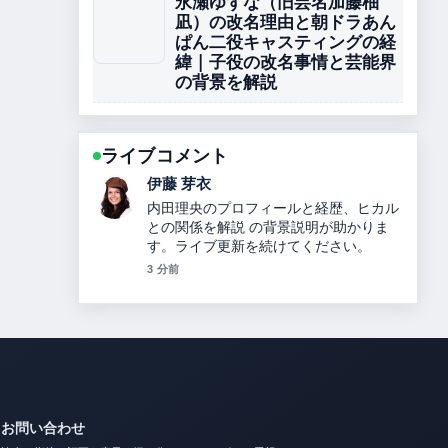
永瀬ゆずな（旧芸名加藤柚
凪）の改名理由と朝ドラあん
ぱん二役キャスティングの経
緯 | 子役の改名事情と芸能界
の背景を解説
ライブコメント
鈴木 蒼
坂本花織の結婚相手や引退理由、世界選
手権4連覇、2026年五輪銀メダル、綺麗
になった理由を解説【最新情報】 の報道
は丁寧で、流れを追いやすいです。
5 分前
お問い合わせ