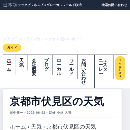
日本語
テック
ビジネス
ブログ
ローカル
ワールド
政治
検索
お問い合わせ
ジアプアンフウンズオ
ンエクオム
ジアプアンフウンズオンエクオム 朝のレポート
ガイド
ホ
天
会
ブ
ロ
ワ
お
ニュ
T
o
ー
気
社
ロ
ー
ー
問
ース
p
ム
概
グ
カ
ル
い
レタ
i
要
ル
ド
合
ー
c
s
わ
せ
京都市伏見区の天気
田中健一 • 2026-06-23 • 監修 小林 大智
ホーム
›
天気
›
京都市伏見区の天気