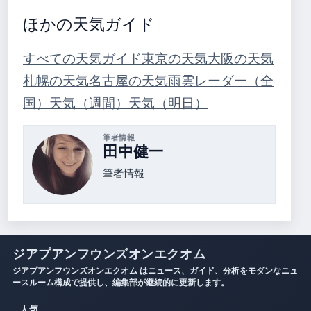
ほかの天気ガイド
すべての天気ガイド
東京の天気
大阪の天気
札幌の天気
名古屋の天気
雨雲レーダー（全
国）
天気（週間）
天気（明日）
筆者情報
田中健一
筆者情報
ジアプアンフウンズオンエクオム
ジアプアンフウンズオンエクオム はニュース、ガイド、分析をモダンなニュ
ースルーム構成で提供し、編集部が継続的に更新します。
人気