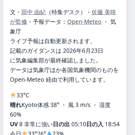
文・
田中 由紀
（特集デスク）
・
佐藤 美咲
が監修
・
予報データ：
Open-Meteo
・ 気
象庁
ライブ予報は自動更新されます。
記載のガイダンスは 2026年6月23日
に気象編集部が最終確認しました。
データは気象庁ほか各国気象機関のものを
Open-Meteo 経由で利用しています。
33°
C
晴れ
Kyoto
体感 38° ・ 風 3 m/s ・ 湿度
60%
UV
8 非常に強い
日の出
05:10
日の入
18:54
今日
33°
26°
23%