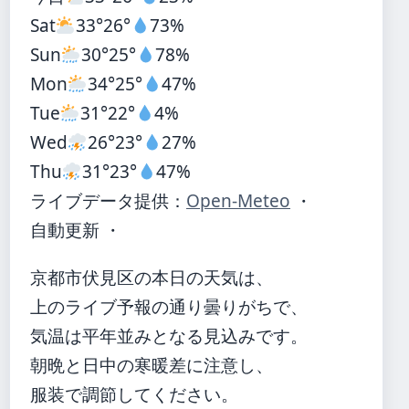
Sat
33°
26°
73%
Sun
30°
25°
78%
Mon
34°
25°
47%
Tue
31°
22°
4%
Wed
26°
23°
27%
Thu
31°
23°
47%
ライブデータ提供：
Open-Meteo
・
自動更新 ・
京都市伏見区の本日の天気は、
上のライブ予報の通り曇りがちで、
気温は平年並みとなる見込みです。
朝晩と日中の寒暖差に注意し、
服装で調節してください。