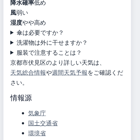
降水確率
低め
風
弱い
湿度
やや高め
傘は必要ですか？
洗濯物は外に干せますか？
服装で注意することは？
京都市伏見区のより詳しい天気は、
天気総合情報
や
週間天気予報
をご確認くだ
さい。
情報源
気象庁
国土交通省
環境省