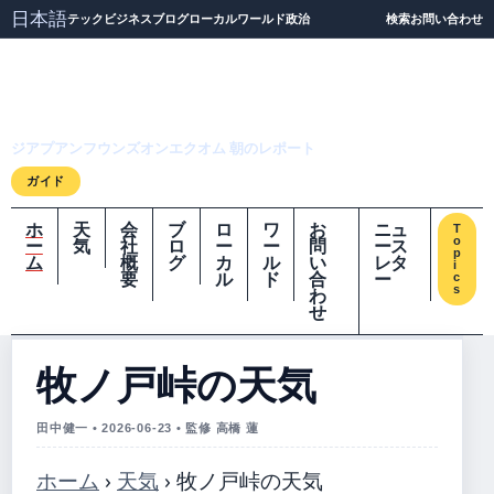
日本語
テック
ビジネス
ブログ
ローカル
ワールド
政治
検索
お問い合わせ
ジアプアンフウンズオ
ンエクオム
ジアプアンフウンズオンエクオム 朝のレポート
ガイド
ホ
天
会
ブ
ロ
ワ
お
ニュ
T
o
ー
気
社
ロ
ー
ー
問
ース
p
ム
概
グ
カ
ル
い
レタ
i
要
ル
ド
合
ー
c
s
わ
せ
牧ノ戸峠の天気
田中健一 • 2026-06-23 • 監修 高橋 蓮
ホーム
›
天気
›
牧ノ戸峠の天気