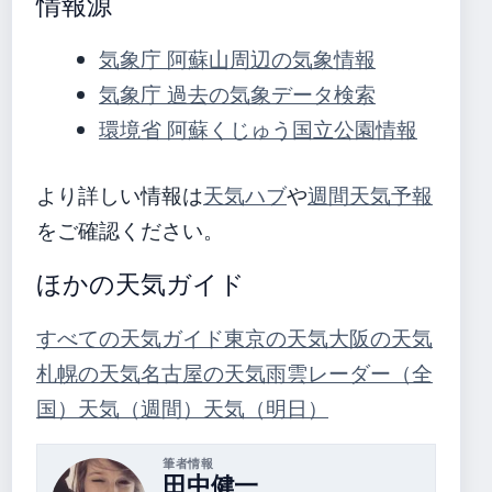
情報源
気象庁 阿蘇山周辺の気象情報
気象庁 過去の気象データ検索
環境省 阿蘇くじゅう国立公園情報
より詳しい情報は
天気ハブ
や
週間天気予報
をご確認ください。
ほかの天気ガイド
すべての天気ガイド
東京の天気
大阪の天気
札幌の天気
名古屋の天気
雨雲レーダー（全
国）
天気（週間）
天気（明日）
筆者情報
田中健一