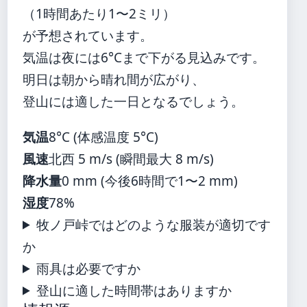
（1時間あたり1〜2ミリ）
が予想されています。
気温は夜には6°Cまで下がる見込みです。
明日は朝から晴れ間が広がり、
登山には適した一日となるでしょう。
気温
8°C (体感温度 5°C)
風速
北西 5 m/s (瞬間最大 8 m/s)
降水量
0 mm (今後6時間で1〜2 mm)
湿度
78%
牧ノ戸峠ではどのような服装が適切です
か
雨具は必要ですか
登山に適した時間帯はありますか