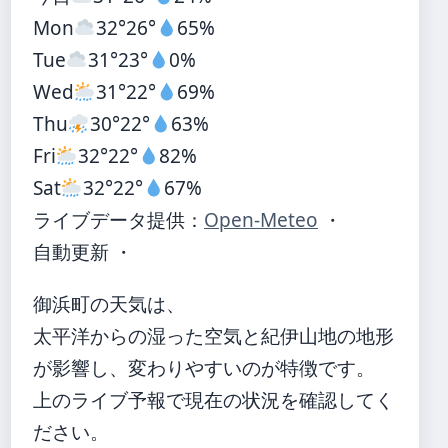
Mon
32°
26°
65%
Tue
31°
23°
0%
Wed
31°
22°
69%
Thu
30°
22°
63%
Fri
32°
22°
82%
Sat
32°
22°
67%
ライブデータ提供：
Open-Meteo
・
自動更新 ・
御浜町の天気は、
太平洋からの湿った空気と紀伊山地の地形
が影響し、変わりやすいのが特徴です。
上のライブ予報で現在の状況を確認してく
ださい。