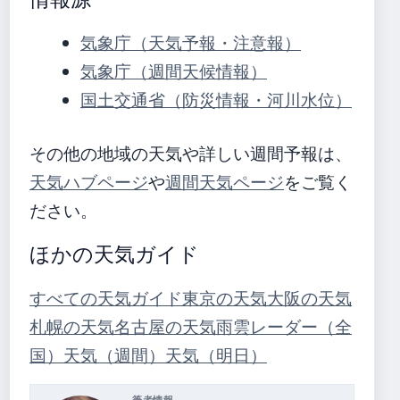
気象庁（天気予報・注意報）
気象庁（週間天候情報）
国土交通省（防災情報・河川水位）
その他の地域の天気や詳しい週間予報は、
天気ハブページ
や
週間天気ページ
をご覧く
ださい。
ほかの天気ガイド
すべての天気ガイド
東京の天気
大阪の天気
札幌の天気
名古屋の天気
雨雲レーダー（全
国）
天気（週間）
天気（明日）