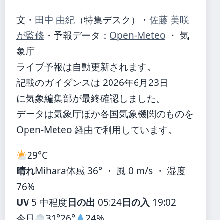
文・
田中 由紀
（特集デスク）
・
佐藤 美咲
が監修
・
予報データ：
Open-Meteo
・ 気
象庁
ライブ予報は自動更新されます。
記載のガイダンスは 2026年6月23日
に気象編集部が最終確認しました。
データは気象庁ほか各国気象機関のものを
Open-Meteo 経由で利用しています。
29°
C
晴れ
Mihara
体感 36° ・ 風 0 m/s ・ 湿度
76%
UV
5 中程度
日の出
05:24
日の入
19:02
今日
31°
26°
24%