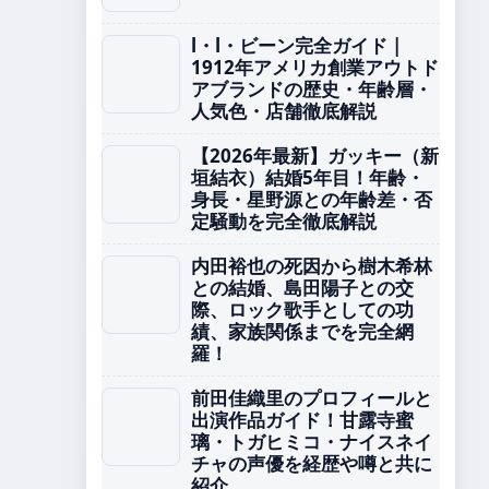
l・l・ビーン完全ガイド |
1912年アメリカ創業アウトド
アブランドの歴史・年齢層・
人気色・店舗徹底解説
【2026年最新】ガッキー（新
垣結衣）結婚5年目！年齢・
身長・星野源との年齢差・否
定騒動を完全徹底解説
内田裕也の死因から樹木希林
との結婚、島田陽子との交
際、ロック歌手としての功
績、家族関係までを完全網
羅！
前田佳織里のプロフィールと
出演作品ガイド！甘露寺蜜
璃・トガヒミコ・ナイスネイ
チャの声優を経歴や噂と共に
紹介