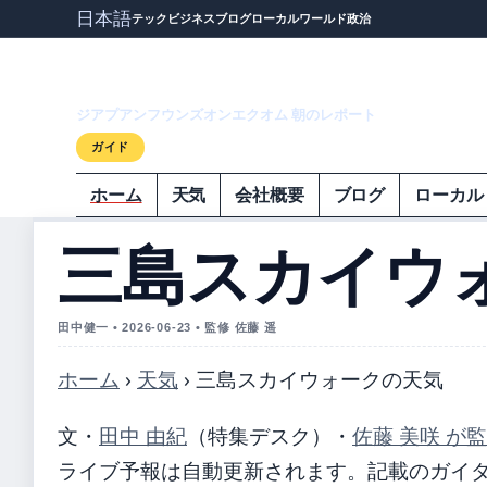
日本語
テック
ビジネス
ブログ
ローカル
ワールド
政治
ジアプアンフウ
ジアプアンフウンズオンエクオム 朝のレポート
ガイド
ホーム
天気
会社概要
ブログ
ローカル
三島スカイウ
田中健一 • 2026-06-23 • 監修 佐藤 遥
ホーム
›
天気
›
三島スカイウォークの天気
文・
田中 由紀
（特集デスク）
・
佐藤 美咲 が
ライブ予報は自動更新されます。記載のガイダンス