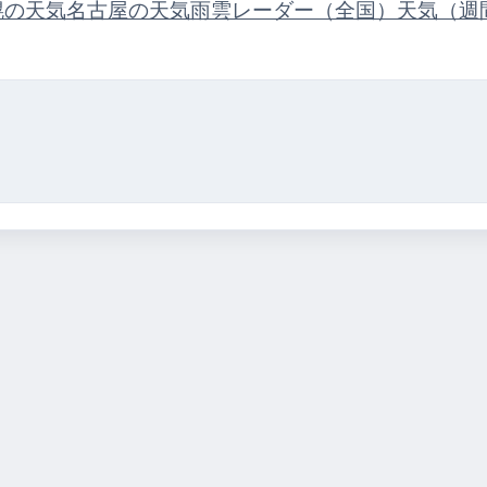
幌の天気
名古屋の天気
雨雲レーダー（全国）
天気（週