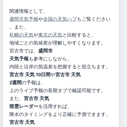
関連情報として、
週間天気予報
や
全国の天気ハブ
もご覧ください
。また、
札幌の天気
や
東京の天気
と比較すると、
地域ごとの気候差が理解しやすくなります。
宮古市では、
盛岡市
天気予報
も参考にしながら、
内陸と沿岸の気温差を把握すると役立ちます。
宮古市 天気 10日間
や
宮古市 天気
2週間
の予報は、
上のライブ予報の長期タブで確認可能です。
また、
宮古市 天気
雨雲レーダー
を活用すれば、
降水のタイミングをより正確に予測できます。
宮古市 天気