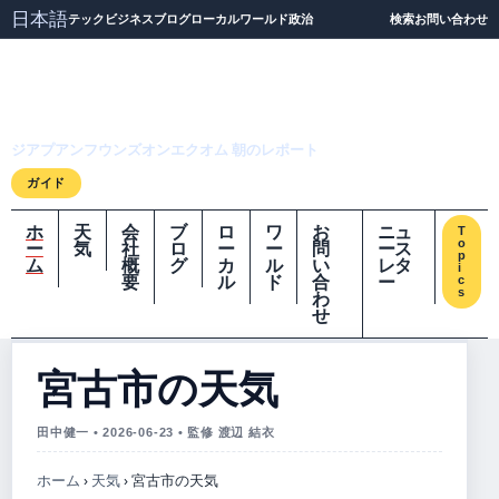
日本語
テック
ビジネス
ブログ
ローカル
ワールド
政治
検索
お問い合わせ
ジアプアンフウンズオ
ンエクオム
ジアプアンフウンズオンエクオム 朝のレポート
ガイド
ホ
天
会
ブ
ロ
ワ
お
ニュ
T
o
ー
気
社
ロ
ー
ー
問
ース
p
ム
概
グ
カ
ル
い
レタ
i
要
ル
ド
合
ー
c
s
わ
せ
宮古市の天気
田中健一 • 2026-06-23 • 監修 渡辺 結衣
ホーム
›
天気
›
宮古市の天気