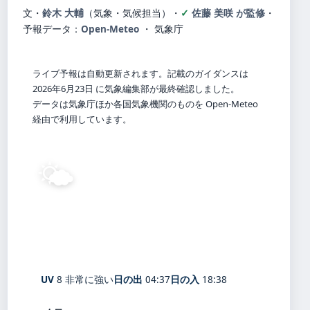
文・
鈴木 大輔
（気象・気候担当）
・
佐藤 美咲 が監修
・
予報データ：
Open-Meteo
・ 気象庁
ライブ予報は自動更新されます。記載のガイダンスは
2026年6月23日 に気象編集部が最終確認しました。
データは気象庁ほか各国気象機関のものを Open-Meteo
経由で利用しています。
🌤️
25°
C
晴れ
Miyako
体感 31° ・ 風 0 m/s ・ 湿度 94%
UV
8 非常に強い
日の出
04:37
日の入
18:38