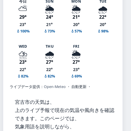
今日
SUN
MON
TUE
⛅
🌦️
🌦️
🌧️
29°
24°
21°
22°
23°
21°
20°
20°
💧100%
💧73%
💧57%
💧98%
WED
THU
FRI
⛈️
🌧️
🌦️
23°
27°
27°
22°
22°
23°
💧82%
💧82%
💧69%
ライブデータ提供：
Open-Meteo
・ 自動更新 ・
宮古市の天気は、
上のライブ予報で現在の気温や風向きを確認
できます。このページでは、
気象用語を説明しながら、