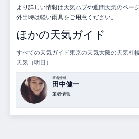
より詳しい情報は
天気ハブ
や
週間天気
のペー
外出時は軽い雨具をご用意ください。
ほかの天気ガイド
すべての天気ガイド
東京の天気
大阪の天気
札
天気（明日）
筆者情報
田中健一
筆者情報