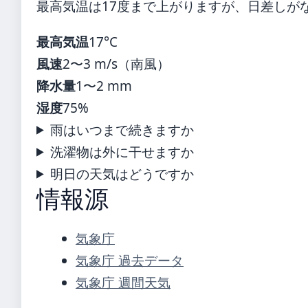
最高気温は17度まで上がりますが、日差しが
最高気温
17°C
風速
2〜3 m/s（南風）
降水量
1〜2 mm
湿度
75%
雨はいつまで続きますか
洗濯物は外に干せますか
明日の天気はどうですか
情報源
気象庁
気象庁 過去データ
気象庁 週間天気