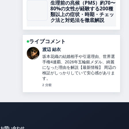
生理前の兆候（PMS）約70〜
80%の女性が経験する200種
類以上の症状・時期・チェッ
ク法と対処法を徹底解説
ライブコメント
小林 大智
カズレーザーと二階堂ふみが結婚！9年
の交際を経て別居婚を選択、馴れ初めや
最新情報を詳しく解説します！ の整理が
とても分かりやすいです。今日の中でも
特に読みやすいです。
4 分前
お問い合わせ