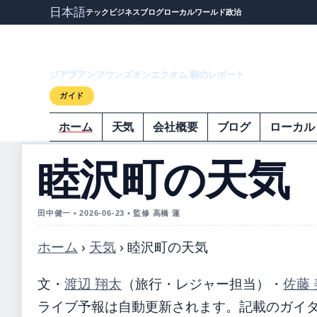
日本語
テック
ビジネス
ブログ
ローカル
ワールド
政治
ジアプアンフウ
ジアプアンフウンズオンエクオム 朝のレポート
ガイド
ホーム
天気
会社概要
ブログ
ローカル
睦沢町の天気
田中健一 • 2026-06-23 • 監修 高橋 蓮
ホーム
›
天気
›
睦沢町の天気
文・
渡辺 翔太
（旅行・レジャー担当）
・
佐藤 
ライブ予報は自動更新されます。記載のガイダンス