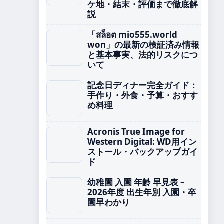
ケ地・結末・評価まで徹底解
説
「สล็อต mio555.world
won」の最新の検証済み情報
と基本事実、法的リスクにつ
いて
記念日ディナー完全ガイド：
手作り・外食・予算・おすす
め料理
Acronis True Image for
Western Digital: WD用イン
ストール・バックアップガイ
ド
幼稚園 入園 年齢 早見表 –
2026年度 出生年別 入園・卒
園早わかり