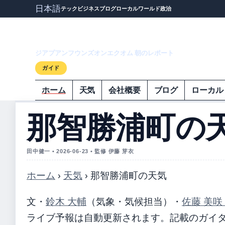
日本語
テック
ビジネス
ブログ
ローカル
ワールド
政治
ジアプアンフウ
ジアプアンフウンズオンエクオム 朝のレポート
ガイド
ホーム
天気
会社概要
ブログ
ローカル
那智勝浦町の
田中健一 • 2026-06-23 • 監修 伊藤 芽衣
ホーム
›
天気
›
那智勝浦町の天気
文・
鈴木 大輔
（気象・気候担当）
・
佐藤 美咲
ライブ予報は自動更新されます。記載のガイダンス