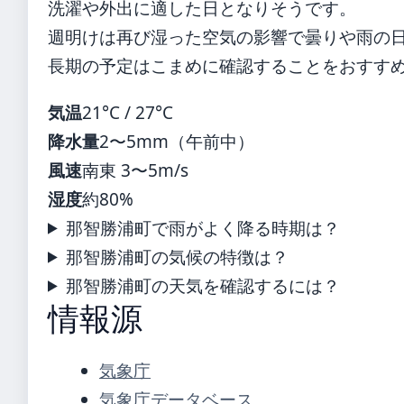
洗濯や外出に適した日となりそうです。
週明けは再び湿った空気の影響で曇りや雨の
長期の予定はこまめに確認することをおすす
気温
21°C / 27°C
降水量
2〜5mm（午前中）
風速
南東 3〜5m/s
湿度
約80%
那智勝浦町で雨がよく降る時期は？
那智勝浦町の気候の特徴は？
那智勝浦町の天気を確認するには？
情報源
気象庁
気象庁データベース