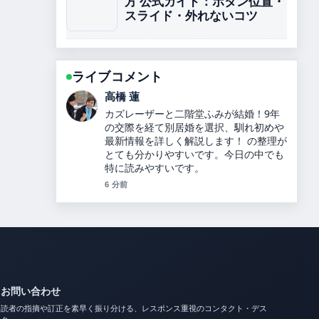
方 公式ガイド：ボタン位置・
スライド・外れないコツ
ライブコメント
佐藤 遥
内田理央のプロフィールと経歴、ヒカル
との関係を解説 を追っていますが、この
解説は落ち着いていて信頼できます。
8 分前
お問い合わせ
読者の指摘や訂正を素早く振り分ける、レスポンス重視のコンタクト・デス
ク。