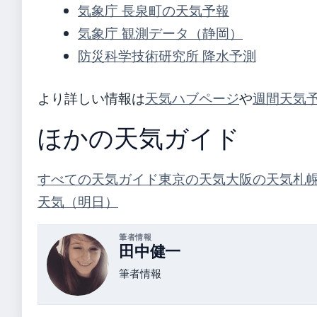
気象庁 長泉町の天気予報
気象庁 観測データ（静岡）
防災科学技術研究所 降水予測
より詳しい情報は
天気ハブページ
や
週間天気
ほかの天気ガイド
すべての天気ガイド
東京の天気
大阪の天気
札
天気（明日）
筆者情報
田中健一
筆者情報