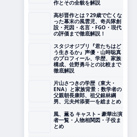
作とその全貌を解説
高杉晋作とは？29歳で亡くな
った幕末の風雲児、奇兵隊創
設・死因・名言・FGO・現代
の評価まで徹底解説！
スタジオジブリ『君たちはど
う生きるか』声優・山時聡真
のプロフィール、学歴、家族
構成、佐野勇斗との比較まで
徹底解説
片山さつきの学歴（東大・
ENA）と家族背景：数学者の
父親朝長康郎、祖父銀林綱
男、元夫舛添要一を総まとめ
風、薫る キャスト – 豪華出演
者一覧・人物相関図・子役ま
とめ