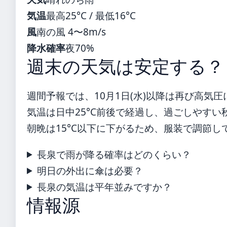
気温
最高25°C / 最低16°C
風
南の風 4〜8m/s
降水確率
夜70%
週末の天気は安定する？
週間予報では、10月1日(水)以降は再び高気
気温は日中25°C前後で経過し、過ごしやす
朝晩は15°C以下に下がるため、服装で調節し
長泉で雨が降る確率はどのくらい？
明日の外出に傘は必要？
長泉の気温は平年並みですか？
情報源