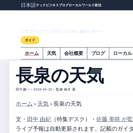
日本語
テック
ビジネス
ブログ
ローカル
ワールド
政治
ジアプアンフウ
ジアプアンフウンズオンエクオム 朝のレポート
ガイド
ホーム
天気
会社概要
ブログ
ローカル
長泉の天気
田中健一 • 2026-06-23 • 監修 鈴木 蒼
ホーム
›
天気
›
長泉の天気
文・
田中 由紀
（特集デスク）
・
佐藤 美咲 が
ライブ予報は自動更新されます。記載のガイダンス