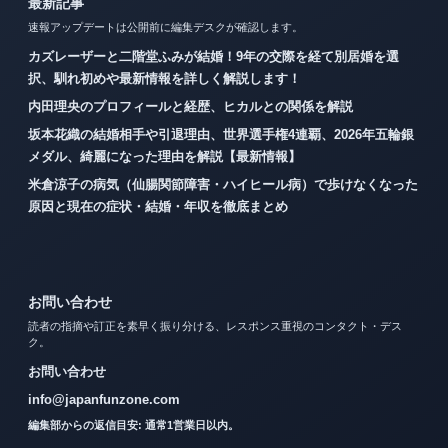
最新記事
速報アップデートは公開前に編集デスクが確認します。
カズレーザーと二階堂ふみが結婚！9年の交際を経て別居婚を選
択、馴れ初めや最新情報を詳しく解説します！
内田理央のプロフィールと経歴、ヒカルとの関係を解説
坂本花織の結婚相手や引退理由、世界選手権4連覇、2026年五輪銀
メダル、綺麗になった理由を解説【最新情報】
米倉涼子の病気（仙腸関節障害・ハイヒール病）で歩けなくなった
原因と現在の症状・結婚・年収を徹底まとめ
お問い合わせ
読者の指摘や訂正を素早く振り分ける、レスポンス重視のコンタクト・デス
ク。
お問い合わせ
info@japanfunzone.com
編集部からの返信目安: 通常1営業日以内。