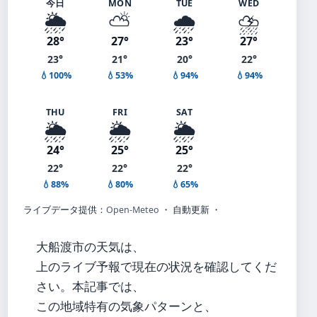
今日
MON
TUE
WED
🌦️
⛅
🌧️
⛈️
28°
27°
23°
27°
23°
21°
20°
22°
💧100%
💧53%
💧94%
💧94%
THU
FRI
SAT
🌦️
🌦️
🌦️
24°
25°
25°
22°
22°
22°
💧88%
💧80%
💧65%
ライブデータ提供：
Open-Meteo
・ 自動更新 ・
大船渡市の天気は、
上のライブ予報で現在の状況を確認してくだ
さい。本記事では、
この地域特有の気象パターンと、