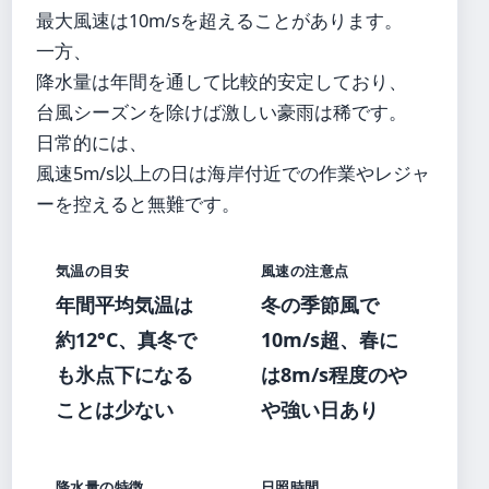
最大風速は10m/sを超えることがあります。
一方、
降水量は年間を通して比較的安定しており、
台風シーズンを除けば激しい豪雨は稀です。
日常的には、
風速5m/s以上の日は海岸付近での作業やレジャ
ーを控えると無難です。
気温の目安
風速の注意点
年間平均気温は
冬の季節風で
約12°C、真冬で
10m/s超、春に
も氷点下になる
は8m/s程度のや
ことは少ない
や強い日あり
降水量の特徴
日照時間