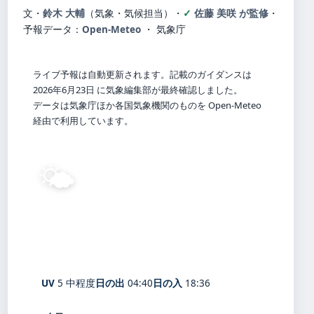
文・
鈴木 大輔
（気象・気候担当）
・
佐藤 美咲 が監修
・
予報データ：
Open-Meteo
・ 気象庁
ライブ予報は自動更新されます。記載のガイダンスは
2026年6月23日 に気象編集部が最終確認しました。
データは気象庁ほか各国気象機関のものを Open-Meteo
経由で利用しています。
🌤️
27°
C
晴れ
Ōfunato
体感 31° ・ 風 2 m/s ・ 湿度 79%
UV
5 中程度
日の出
04:40
日の入
18:36