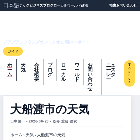
日本語
テック
ビジネス
ブログ
ローカル
ワールド
政治
検索
お問い合わせ
ジアプアンフウンズオ
ンエクオム
ジアプアンフウンズオンエクオム 朝のレポート
ガイド
ホ
天
会
ブ
ロ
ワ
お
ニュ
T
o
ー
気
社
ロ
ー
ー
問
ース
p
ム
概
グ
カ
ル
い
レタ
i
要
ル
ド
合
ー
c
s
わ
せ
大船渡市の天気
田中健一 • 2026-06-23 • 監修 渡辺 結衣
ホーム
›
天気
›
大船渡市の天気