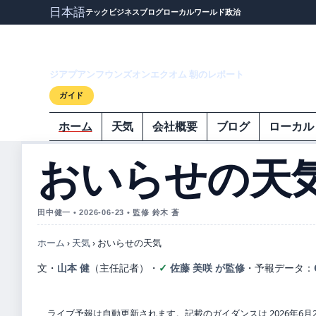
日本語
テック
ビジネス
ブログ
ローカル
ワールド
政治
ジアプアンフウ
ジアプアンフウンズオンエクオム 朝のレポート
ガイド
ホーム
天気
会社概要
ブログ
ローカル
おいらせの天
田中健一 • 2026-06-23 • 監修 鈴木 蒼
ホーム
›
天気
›
おいらせの天気
文・
山本 健
（主任記者）
・
佐藤 美咲 が監修
・
予報データ：
ライブ予報は自動更新されます。記載のガイダンスは 2026年6月