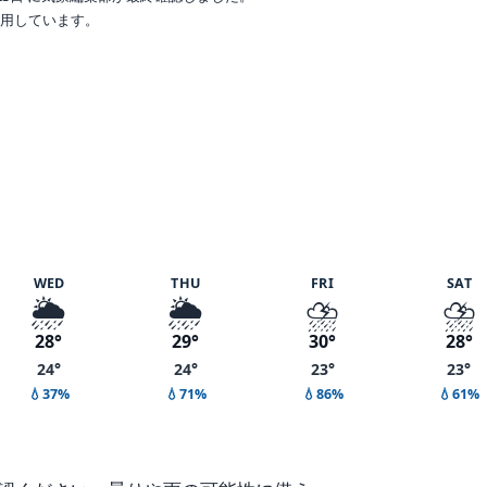
で利用しています。
%
WED
THU
FRI
SAT
🌦️
🌦️
⛈️
⛈️
28°
29°
30°
28°
24°
24°
23°
23°
💧37%
💧71%
💧86%
💧61%