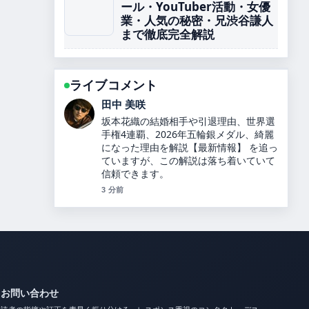
ール・YouTuber活動・女優
業・人気の秘密・兄渋谷謙人
まで徹底完全解説
ライブコメント
中村 悠斗
カズレーザーと二階堂ふみが結婚！9年
の交際を経て別居婚を選択、馴れ初めや
最新情報を詳しく解説します！ の背景説
明が助かります。ライブ更新を続けてく
ださい。
5 分前
お問い合わせ