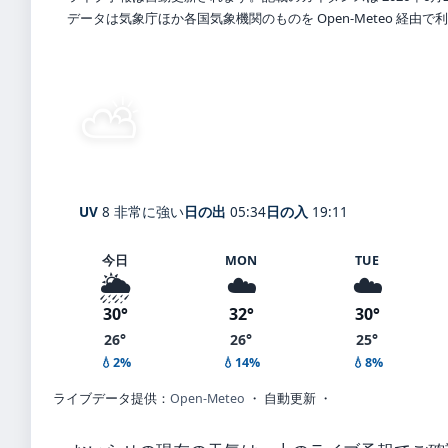
データは気象庁ほか各国気象機関のものを Open-Meteo 経由
⛅
晴れ時々曇り
27°
C
Oira
体感 31° ・ 風 2 m/s ・ 湿度 78
UV
8 非常に強い
日の出
05:34
日の入
19:11
今日
MON
TUE
🌦️
☁️
☁️
30°
32°
30°
26°
26°
25°
💧2%
💧14%
💧8%
ライブデータ提供：
Open-Meteo
・ 自動更新 ・