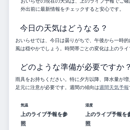
おいらせの現在の天気は、上のライブ予報でご確
外出前に最新情報をチェックすると安心です。
今日の天気はどうなる？
おいらせでは、今日は曇りがちで、午後から一時的
風は穏やかでしょう。時間帯ごとの変化は上のライ
どのような準備が必要ですか
雨具をお持ちください。特に夕方以降、降水量が増
足元に注意が必要です。週間の傾向は
週間天気予報
気温
湿度
上のライブ予報を参
上のライブ予報を
照
照