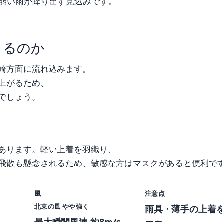
弱い雨が降り出す見込みです。
まるのか
崎方面に流れ込みます。
上がるため、
でしょう。
あります。軽い上着を羽織り、
飛散も懸念されるため、敏感な方はマスクがあると便利で
風
注意点
北東の風 やや強く
）
雨具・薄手の上着
最大瞬間風速 約8m/s