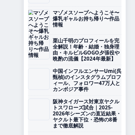
マゾメスソープへようこそ〜
爆乳ギャルお持ち帰り〜作品
情報
栗山千明のプロフィールを完
全解説！年齢・結婚・独身理
由・キルビルGOGO夕張役や
晩酌の流儀【2024年最新】
中国インフルエンサーUmi(呉
甄楨)のインスタグラムプロフ
ィール、フォロワー47万人と
カンボジア事件
阪神タイガース対東京ヤクル
トスワローズ試合｜2025-
2026年シーズンの直近結果・
ヤクルト最下位・恐怖の8番
まで徹底解説