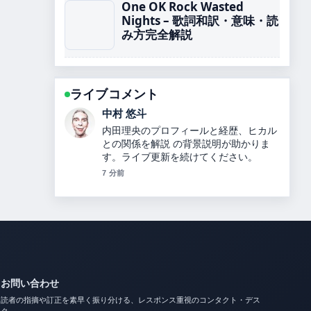
One OK Rock Wasted
Nights – 歌詞和訳・意味・読
み方完全解説
ライブコメント
山本 葵
坂本花織の結婚相手や引退理由、世界選
手権4連覇、2026年五輪銀メダル、綺麗
になった理由を解説【最新情報】 の報道
は丁寧で、流れを追いやすいです。
9 分前
お問い合わせ
読者の指摘や訂正を素早く振り分ける、レスポンス重視のコンタクト・デス