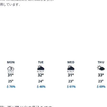
で利用しています。
MON
TUE
WED
THU
⛈️
🌦️
🌦️
🌤️
31°
32°
31°
33°
25°
24°
23°
23°
💧76%
💧46%
💧61%
💧69%