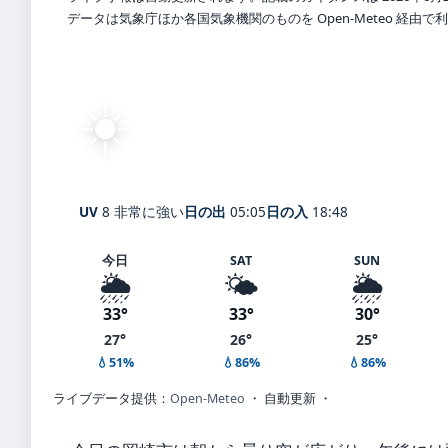
データは気象庁ほか各国気象機関のものを Open-Meteo 経由
☀️
快晴
27°
C
Okazaki
体感 32° ・ 風 2 m/s ・ 湿度 78%
UV
8 非常に強い
日の出
05:05
日の入
18:48
今日
SAT
SUN
🌦️
🌤️
🌦️
33°
33°
30°
27°
26°
25°
💧51%
💧86%
💧86%
ライブデータ提供：
Open-Meteo
・ 自動更新 ・