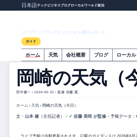
日本語
テック
ビジネス
ブログ
ローカル
ワールド
政治
ジアプアンフウ
ジアプアンフウンズオンエクオム 朝のレポート
ガイド
ホーム
天気
会社概要
ブログ
ローカル
岡崎の天気（
田中健一 • 2026-06-23 • 監修 佐藤 遥
ホーム
›
天気
›
岡崎の天気（今日）
文・
山本 健
（主任記者）
・
佐藤 美咲 が監修
・
予報データ：
ライブ予報は自動更新されます。記載のガイダンスは 2026年6月