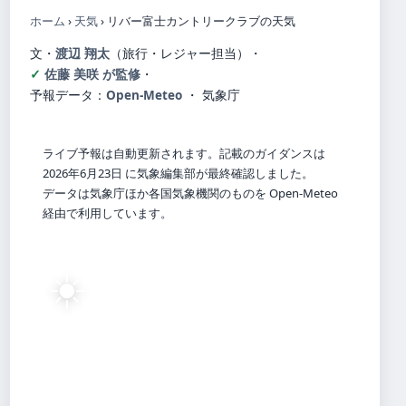
ホーム
›
天気
›
リバー富士カントリークラブの天気
文・
渡辺 翔太
（旅行・レジャー担当）
・
佐藤 美咲 が監修
・
予報データ：
Open-Meteo
・ 気象庁
ライブ予報は自動更新されます。記載のガイダンスは
2026年6月23日 に気象編集部が最終確認しました。
データは気象庁ほか各国気象機関のものを Open-Meteo
経由で利用しています。
☀️
22°
C
快晴
Raymond
体感 22° ・ 風 1 m/s ・ 湿度 48%