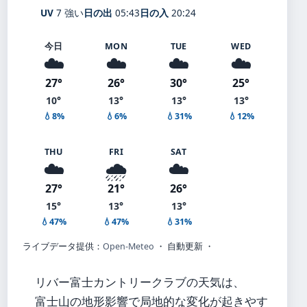
UV
7 強い
日の出
05:43
日の入
20:24
今日
MON
TUE
WED
☁️
☁️
☁️
☁️
27°
26°
30°
25°
10°
13°
13°
13°
💧8%
💧6%
💧31%
💧12%
THU
FRI
SAT
☁️
🌧️
☁️
27°
21°
26°
15°
13°
13°
💧47%
💧47%
💧31%
ライブデータ提供：
Open-Meteo
・ 自動更新 ・
リバー富士カントリークラブの天気は、
富士山の地形影響で局地的な変化が起きやす