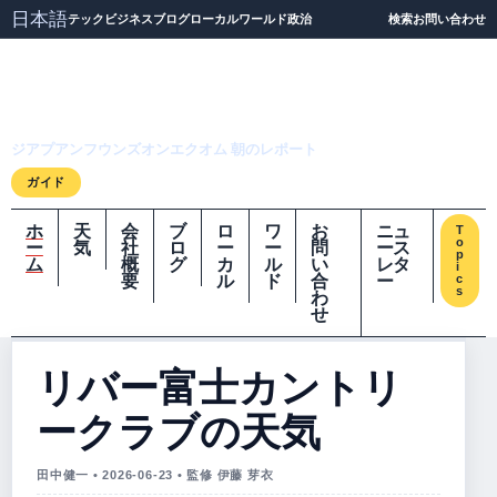
日本語
テック
ビジネス
ブログ
ローカル
ワールド
政治
検索
お問い合わせ
ジアプアンフウンズオ
ンエクオム
ジアプアンフウンズオンエクオム 朝のレポート
ガイド
ホ
天
会
ブ
ロ
ワ
お
ニュ
T
o
ー
気
社
ロ
ー
ー
問
ース
p
ム
概
グ
カ
ル
い
レタ
i
要
ル
ド
合
ー
c
s
わ
せ
リバー富士カントリ
ークラブの天気
田中健一 • 2026-06-23 • 監修 伊藤 芽衣