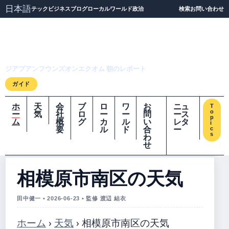
日本語
テック
ビジネス
ブログ
ローカル
ワールド
政治
検索
お問い合わせ
ジアプアンフウンズオ
ンエクオム
ジアプアンフウンズオンエクオム 朝のレポート
ガイド
ホ
天
会
ブ
ロ
ワ
お
ニュ
T
o
ー
気
社
ロ
ー
ー
問
ース
p
ム
概
グ
カ
ル
い
レタ
i
要
ル
ド
合
ー
c
s
わ
せ
相模原市南区の天気
田中健一 • 2026-06-23 • 監修 渡辺 結衣
ホーム
›
天気
›
相模原市南区の天気