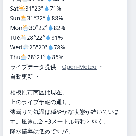
Sat
31°
23°
71%
Sun
31°
22°
88%
Mon
30°
22°
82%
Tue
28°
22°
81%
Wed
25°
20°
78%
Thu
28°
21°
86%
ライブデータ提供：
Open-Meteo
・
自動更新 ・
相模原市南区は現在、
上のライブ予報の通り、
薄曇りで気温は穏やかな状態が続いていま
す。風速は2〜3メートル毎秒と弱く、
降水確率は低めですが、