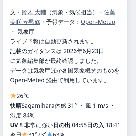
文・
鈴木 大輔
（気象・気候担当）
・
佐藤
美咲 が監修
・
予報データ：
Open-Meteo
・ 気象庁
ライブ予報は自動更新されます。
記載のガイダンスは 2026年6月23日
に気象編集部が最終確認しました。
データは気象庁ほか各国気象機関のものを
Open-Meteo 経由で利用しています。
26°
C
快晴
Sagamihara
体感 31° ・ 風 1 m/s ・
湿度 84%
UV
8 非常に強い
日の出
04:55
日の入
18:41
今日
31°
23°
63%