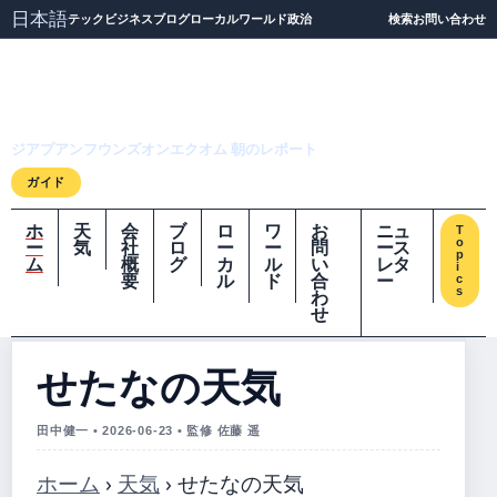
日本語
テック
ビジネス
ブログ
ローカル
ワールド
政治
検索
お問い合わせ
ジアプアンフウンズオ
ンエクオム
ジアプアンフウンズオンエクオム 朝のレポート
ガイド
ホ
天
会
ブ
ロ
ワ
お
ニュ
T
o
ー
気
社
ロ
ー
ー
問
ース
p
ム
概
グ
カ
ル
い
レタ
i
要
ル
ド
合
ー
c
s
わ
せ
せたなの天気
田中健一 • 2026-06-23 • 監修 佐藤 遥
ホーム
›
天気
›
せたなの天気