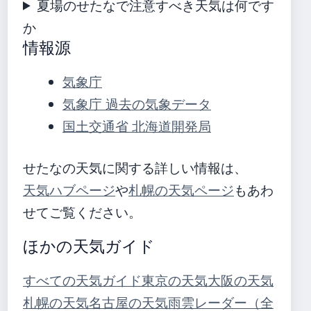
夏場のせたなで注意すべき天気は何です
か
情報源
気象庁
気象庁 過去の気象データ
国土交通省 北海道開発局
せたなの天気に関する詳しい情報は、
天気ハブページ
や
札幌の天気ページ
もあわ
せてご覧ください。
ほかの天気ガイド
すべての天気ガイド
東京の天気
大阪の天気
札幌の天気
名古屋の天気
雨雲レーダー（全