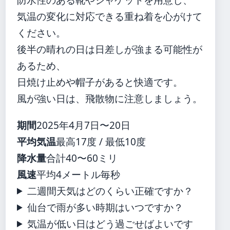
気温の変化に対応できる重ね着を心がけて
ください。
後半の晴れの日は日差しが強まる可能性が
あるため、
日焼け止めや帽子があると快適です。
風が強い日は、飛散物に注意しましょう。
期間
2025年4月7日〜20日
平均気温
最高17度 / 最低10度
降水量
合計40〜60ミリ
風速
平均4メートル毎秒
二週間天気はどのくらい正確ですか？
仙台で雨が多い時期はいつですか？
気温が低い日はどう過ごせばよいです