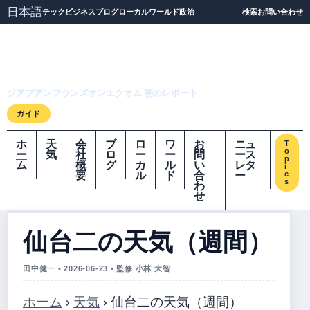
日本語
テック
ビジネス
ブログ
ローカル
ワールド
政治
検索
お問い合わせ
ジアプアンフウンズオ
ンエクオム
ジアプアンフウンズオンエクオム 朝のレポート
ガイド
ホ
天
会
ブ
ロ
ワ
お
ニュ
T
o
ー
気
社
ロ
ー
ー
問
ース
p
ム
概
グ
カ
ル
い
レタ
i
要
ル
ド
合
ー
c
s
わ
せ
仙台二の天気（週間）
田中健一 • 2026-06-23 • 監修 小林 大智
ホーム
›
天気
›
仙台二の天気（週間）