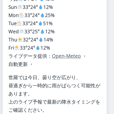
Sun
33°
24°
12%
Mon
33°
24°
25%
Tue
33°
24°
51%
Wed
33°
25°
12%
Thu
32°
24°
14%
Fri
33°
24°
12%
ライブデータ提供：
Open-Meteo
・
自動更新 ・
世羅では今日、曇り空が広がり、
昼過ぎから一時的に雨がぱらつく可能性が
あります。
上のライブ予報で最新の降水タイミングを
ご確認ください。