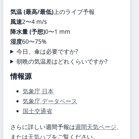
気温 (最高/最低)
上のライブ予報
風速
2〜4 m/s
降水量 (予想)
0〜1 mm
湿度
60〜75%
今日、傘は必要ですか?
朝晩の気温差はどれくらいですか?
情報源
気象庁 日本
気象庁 データベース
国土交通省
さらに詳しい週間予報は
週間天気ページ
、
または
天気ハブ
をご覧ください。