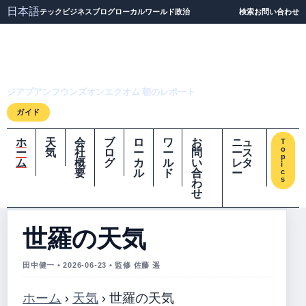
日本語
テック
ビジネス
ブログ
ローカル
ワールド
政治
検索
お問い合わせ
ジアプアンフウンズオ
ンエクオム
ジアプアンフウンズオンエクオム 朝のレポート
ガイド
ホ
天
会
ブ
ロ
ワ
お
ニュ
T
o
ー
気
社
ロ
ー
ー
問
ース
p
ム
概
グ
カ
ル
い
レタ
i
要
ル
ド
合
ー
c
s
わ
せ
世羅の天気
田中健一 • 2026-06-23 • 監修 佐藤 遥
ホーム
›
天気
›
世羅の天気