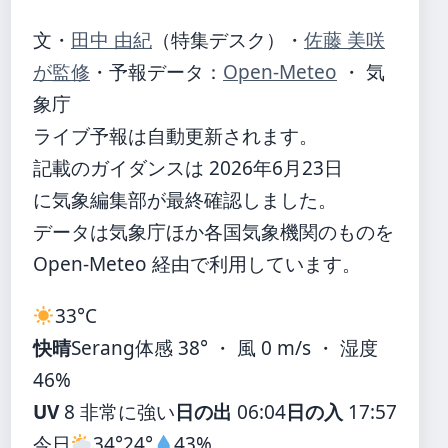
文・
田中 由紀
（特集デスク）
・
佐藤 美咲
が監修
・
予報データ：
Open-Meteo
・ 気
象庁
ライブ予報は自動更新されます。
記載のガイダンスは 2026年6月23日
に気象編集部が最終確認しました。
データは気象庁ほか各国気象機関のものを
Open-Meteo 経由で利用しています。
33°
C
快晴
Serang
体感 38° ・ 風 0 m/s ・ 湿度
46%
UV
8 非常に強い
日の出
06:04
日の入
17:57
今日
34°
24°
43%