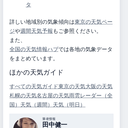
タ
詳しい地域別の気象傾向は
東京の天気ペー
ジ
や
週間天気予報
もご参照ください。
また、
全国の天気情報ハブ
では各地の気象データ
をまとめています。
ほかの天気ガイド
すべての天気ガイド
東京の天気
大阪の天気
札幌の天気
名古屋の天気
雨雲レーダー（全
国）
天気（週間）
天気（明日）
筆者情報
田中健一