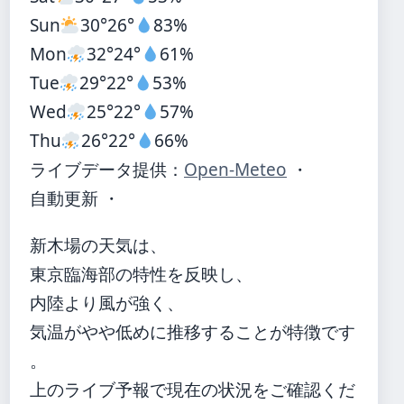
Sun
30°
26°
83%
Mon
32°
24°
61%
Tue
29°
22°
53%
Wed
25°
22°
57%
Thu
26°
22°
66%
ライブデータ提供：
Open-Meteo
・
自動更新 ・
新木場の天気は、
東京臨海部の特性を反映し、
内陸より風が強く、
気温がやや低めに推移することが特徴です
。
上のライブ予報で現在の状況をご確認くだ