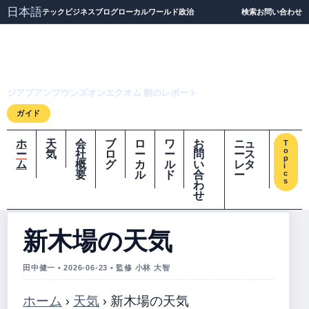
日本語
テック
ビジネス
ブログ
ローカル
ワールド
政治
検索
お問い合わせ
ジアプアンフウンズオ
ンエクオム
ジアプアンフウンズオンエクオム 朝のレポート
ガイド
ホ
天
会
ブ
ロ
ワ
お
ニュ
T
o
ー
気
社
ロ
ー
ー
問
ース
p
ム
概
グ
カ
ル
い
レタ
i
要
ル
ド
合
ー
c
s
わ
せ
新木場の天気
田中健一 • 2026-06-23 • 監修 小林 大智
ホーム
›
天気
›
新木場の天気