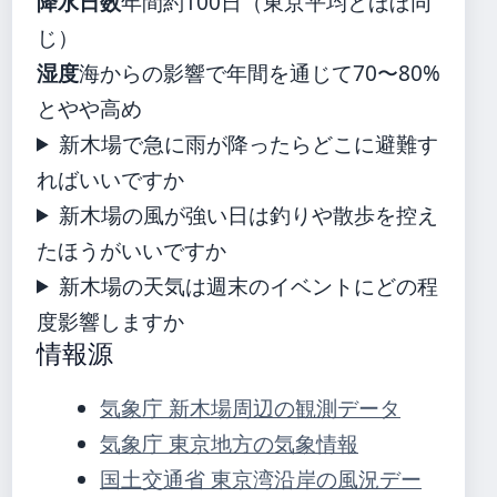
降水日数
年間約100日（東京平均とほぼ同
じ）
湿度
海からの影響で年間を通じて70〜80%
とやや高め
新木場で急に雨が降ったらどこに避難す
ればいいですか
新木場の風が強い日は釣りや散歩を控え
たほうがいいですか
新木場の天気は週末のイベントにどの程
度影響しますか
情報源
気象庁 新木場周辺の観測データ
気象庁 東京地方の気象情報
国土交通省 東京湾沿岸の風況デー