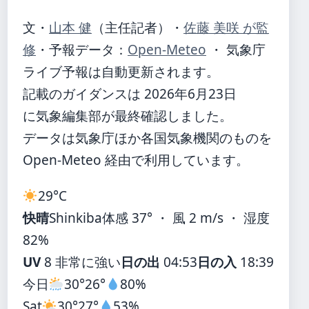
文・
山本 健
（主任記者）
・
佐藤 美咲 が監
修
・
予報データ：
Open-Meteo
・ 気象庁
ライブ予報は自動更新されます。
記載のガイダンスは 2026年6月23日
に気象編集部が最終確認しました。
データは気象庁ほか各国気象機関のものを
Open-Meteo 経由で利用しています。
29°
C
快晴
Shinkiba
体感 37° ・ 風 2 m/s ・ 湿度
82%
UV
8 非常に強い
日の出
04:53
日の入
18:39
今日
30°
26°
80%
Sat
30°
27°
53%