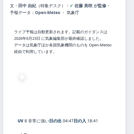
文・
田中 由紀
（特集デスク）
・
佐藤 美咲 が監修
・
予報データ：
Open-Meteo
・ 気象庁
ライブ予報は自動更新されます。記載のガイダンスは
2026年6月23日 に気象編集部が最終確認しました。
データは気象庁ほか各国気象機関のものを Open-Meteo
経由で利用しています。
☀️
28°
C
快晴
Shirakawa
体感 33° ・ 風 2 m/s ・ 湿度 81%
UV
8 非常に強い
日の出
04:47
日の入
18:41