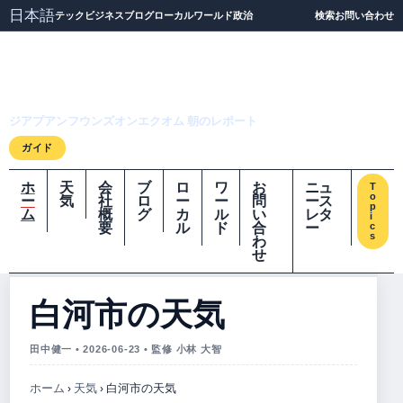
日本語
テック
ビジネス
ブログ
ローカル
ワールド
政治
検索
お問い合わせ
ジアプアンフウンズオ
ンエクオム
ジアプアンフウンズオンエクオム 朝のレポート
ガイド
ホ
天
会
ブ
ロ
ワ
お
ニュ
T
o
ー
気
社
ロ
ー
ー
問
ース
p
ム
概
グ
カ
ル
い
レタ
i
要
ル
ド
合
ー
c
s
わ
せ
白河市の天気
田中健一 • 2026-06-23 • 監修 小林 大智
ホーム
›
天気
›
白河市の天気