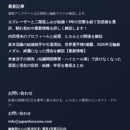
最新記事
速報アップデートは公開前に編集デスクが確認します。
カズレーザーと二階堂ふみが結婚！9年の交際を経て別居婚を選
択、馴れ初めや最新情報を詳しく解説します！
内田理央のプロフィールと経歴、ヒカルとの関係を解説
坂本花織の結婚相手や引退理由、世界選手権4連覇、2026年五輪銀
メダル、綺麗になった理由を解説【最新情報】
米倉涼子の病気（仙腸関節障害・ハイヒール病）で歩けなくなった
原因と現在の症状・結婚・年収を徹底まとめ
お問い合わせ
読者の指摘や訂正を素早く振り分ける、レスポンス重視のコンタクト・デス
ク。
お問い合わせ
info@japanfunzone.com
編集部からの返信目安: 通常1営業日以内。