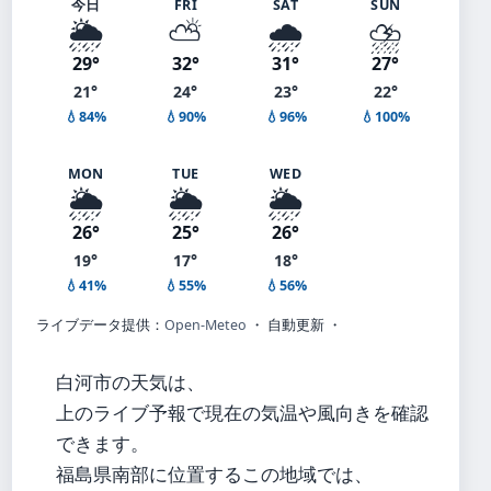
今日
FRI
SAT
SUN
🌦️
⛅
🌧️
⛈️
29°
32°
31°
27°
21°
24°
23°
22°
💧84%
💧90%
💧96%
💧100%
MON
TUE
WED
🌦️
🌦️
🌦️
26°
25°
26°
19°
17°
18°
💧41%
💧55%
💧56%
ライブデータ提供：
Open-Meteo
・ 自動更新 ・
白河市の天気は、
上のライブ予報で現在の気温や風向きを確認
できます。
福島県南部に位置するこの地域では、