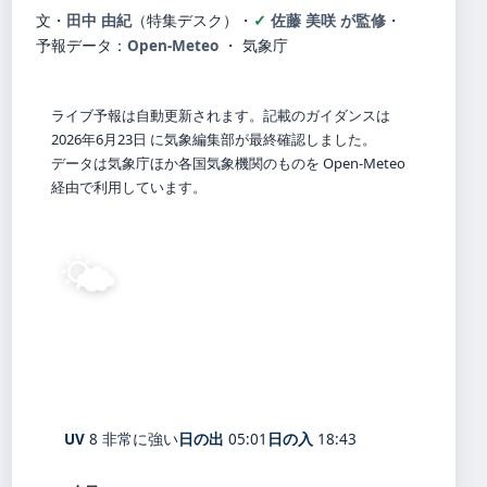
文・
田中 由紀
（特集デスク）
・
佐藤 美咲 が監修
・
予報データ：
Open-Meteo
・ 気象庁
ライブ予報は自動更新されます。記載のガイダンスは
2026年6月23日 に気象編集部が最終確認しました。
データは気象庁ほか各国気象機関のものを Open-Meteo
経由で利用しています。
🌤️
30°
C
晴れ
Shizuoka
体感 35° ・ 風 2 m/s ・ 湿度 65%
UV
8 非常に強い
日の出
05:01
日の入
18:43