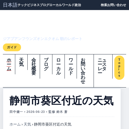
日本語
テック
ビジネス
ブログ
ローカル
ワールド
政治
検索
お問い合わせ
ジアプアンフウンズオ
ンエクオム
ジアプアンフウンズオンエクオム 朝のレポート
ガイド
ホ
天
会
ブ
ロ
ワ
お
ニュ
T
o
ー
気
社
ロ
ー
ー
問
ース
p
ム
概
グ
カ
ル
い
レタ
i
要
ル
ド
合
ー
c
s
わ
せ
静岡市葵区付近の天気
田中健一 • 2026-06-23 • 監修 鈴木 蒼
ホーム
›
天気
›
静岡市葵区付近の天気