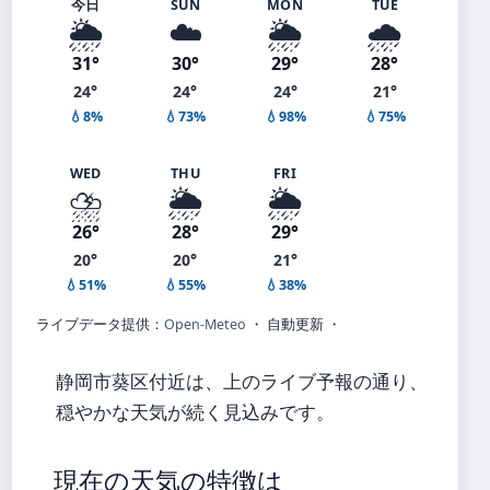
今日
SUN
MON
TUE
🌦️
☁️
🌦️
🌧️
31°
30°
29°
28°
24°
24°
24°
21°
💧8%
💧73%
💧98%
💧75%
WED
THU
FRI
⛈️
🌦️
🌦️
26°
28°
29°
20°
20°
21°
💧51%
💧55%
💧38%
ライブデータ提供：
Open-Meteo
・ 自動更新 ・
静岡市葵区付近は、上のライブ予報の通り、
穏やかな天気が続く見込みです。
現在の天気の特徴は