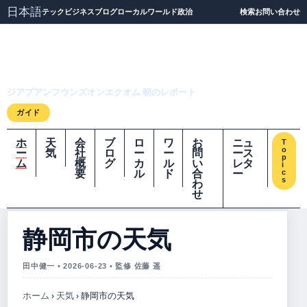
日本語
テック
ビジネス
ブログ
ローカル
ワールド
政治
検索
お問い合わせ
ジアプアンフウンズオ
ンエクオム
ジアプアンフウンズオンエクオム 朝のレポート
ガイド
ホ
天
会
ブ
ロ
ワ
お
ニュ
T
o
ー
気
社
ロ
ー
ー
問
ース
p
ム
概
グ
カ
ル
い
レタ
i
要
ル
ド
合
ー
c
s
わ
せ
静岡市の天気
田中健一 • 2026-06-23 • 監修 佐藤 遥
ホーム
›
天気
›
静岡市の天気