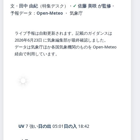
文・
田中 由紀
（特集デスク）
・
佐藤 美咲 が監修
・
予報データ：
Open-Meteo
・ 気象庁
ライブ予報は自動更新されます。記載のガイダンスは
2026年6月23日 に気象編集部が最終確認しました。
データは気象庁ほか各国気象機関のものを Open-Meteo
経由で利用しています。
☀️
26°
C
快晴
Shizuoka
体感 31° ・ 風 0 m/s ・ 湿度 75%
UV
7 強い
日の出
05:01
日の入
18:42