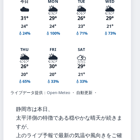
今日
MON
TUE
WED
☁️
🌦️
🌦️
🌦️
31°
29°
26°
29°
24°
24°
23°
21°
💧24%
💧100%
💧71%
💧73%
THU
FRI
SAT
🌦️
🌦️
⛈️
26°
30°
29°
20°
20°
21°
💧65%
💧33%
💧33%
ライブデータ提供：
Open-Meteo
・ 自動更新 ・
静岡市は本日、
太平洋側の特徴である穏やかな晴天が続きま
すが、
上のライブ予報で最新の気温や風向きをご確