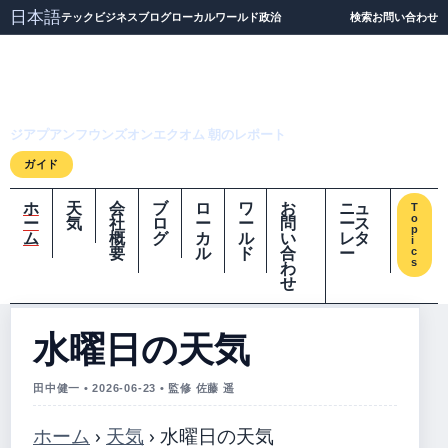
日本語
テック
ビジネス
ブログ
ローカル
ワールド
政治
検索
お問い合わせ
ジアプアンフウンズオ
ンエクオム
ジアプアンフウンズオンエクオム 朝のレポート
ガイド
ホ
天
会
ブ
ロ
ワ
お
ニュ
T
o
ー
気
社
ロ
ー
ー
問
ース
p
ム
概
グ
カ
ル
い
レタ
i
要
ル
ド
合
ー
c
s
わ
せ
水曜日の天気
田中健一 • 2026-06-23 • 監修 佐藤 遥
ホーム
›
天気
›
水曜日の天気