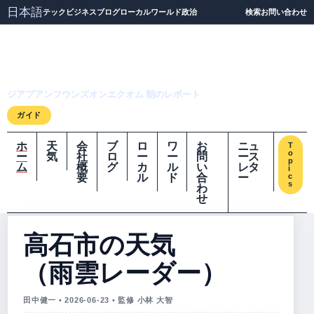
日本語
テック
ビジネス
ブログ
ローカル
ワールド
政治
検索
お問い合わせ
ジアプアンフウンズオ
ンエクオム
ジアプアンフウンズオンエクオム 朝のレポート
ガイド
ホ
天
会
ブ
ロ
ワ
お
ニュ
T
o
ー
気
社
ロ
ー
ー
問
ース
p
ム
概
グ
カ
ル
い
レタ
i
要
ル
ド
合
ー
c
s
わ
せ
高石市の天気
（雨雲レーダー）
田中健一 • 2026-06-23 • 監修 小林 大智