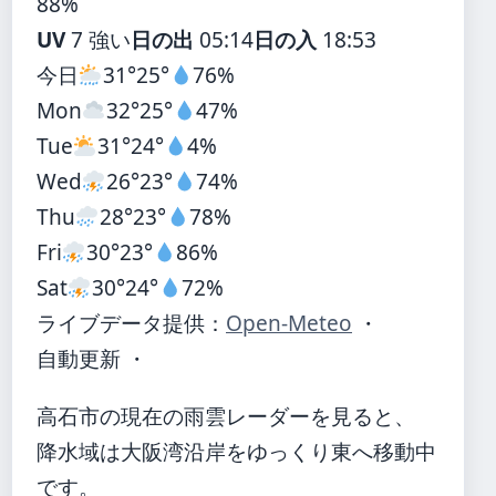
88%
UV
7 強い
日の出
05:14
日の入
18:53
今日
31°
25°
76%
Mon
32°
25°
47%
Tue
31°
24°
4%
Wed
26°
23°
74%
Thu
28°
23°
78%
Fri
30°
23°
86%
Sat
30°
24°
72%
ライブデータ提供：
Open-Meteo
・
自動更新 ・
高石市の現在の雨雲レーダーを見ると、
降水域は大阪湾沿岸をゆっくり東へ移動中
です。