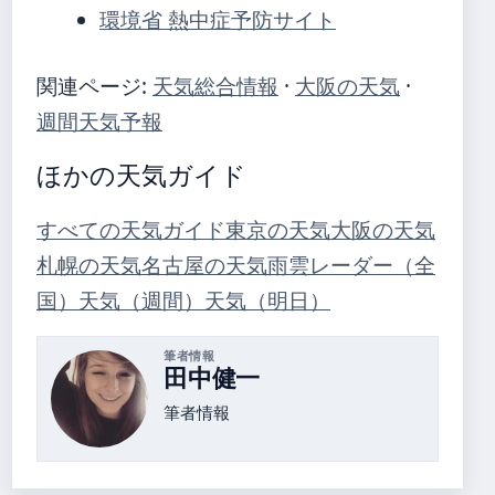
環境省 熱中症予防サイト
関連ページ:
天気総合情報
·
大阪の天気
·
週間天気予報
ほかの天気ガイド
すべての天気ガイド
東京の天気
大阪の天気
札幌の天気
名古屋の天気
雨雲レーダー（全
国）
天気（週間）
天気（明日）
筆者情報
田中健一
筆者情報