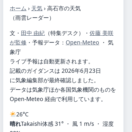
ホーム
›
天気
›
高石市の天気
（雨雲レーダー）
文・
田中 由紀
（特集デスク）
・
佐藤 美咲
が監修
・
予報データ：
Open-Meteo
・ 気
象庁
ライブ予報は自動更新されます。
記載のガイダンスは 2026年6月23日
に気象編集部が最終確認しました。
データは気象庁ほか各国気象機関のものを
Open-Meteo 経由で利用しています。
26°
C
晴れ
Takaishi
体感 31° ・ 風 1 m/s ・ 湿度